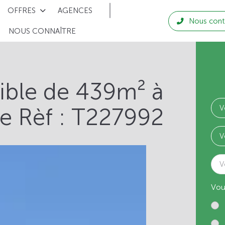
OFFRES
AGENCES
Nous cont
NOUS CONNAÎTRE
tible de 439m² à
ie Rèf : T227992
V
Vou