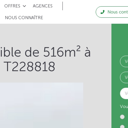
OFFRES
AGENCES
Nous cont
NOUS CONNAÎTRE
tible de 516m² à
: T228818
V
Vou