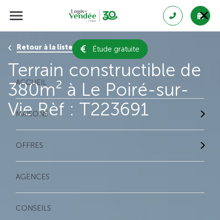
Retour à la liste des résultats
Étude gratuite
Terrain constructible de
ACCUEIL
380m² à Le Poiré-sur-
Vie Rèf : T223691
MAISONS
OFFRES
AGENCES
CONSEILS