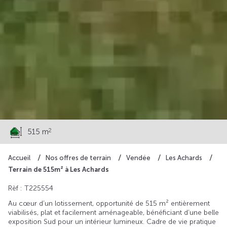
106 500 €
2
515 m
Accueil
Nos offres de terrain
Vendée
Les Achards
Terrain de 515m² à Les Achards
Rèf : T225554
Au cœur d’un lotissement, opportunité de 515 m² entièrement
viabilisés, plat et facilement aménageable, bénéficiant d’une belle
exposition Sud pour un intérieur lumineux. Cadre de vie pratique