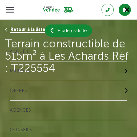
Retour à la liste des résultats
Étude gratuite
Terrain constructible de
ACCUEIL
515m² à Les Achards Rèf
: T225554
MAISONS
OFFRES
AGENCES
CONSEILS