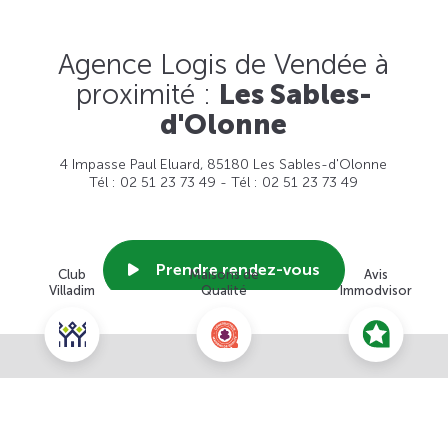
Agence Logis de Vendée à
proximité :
Les Sables-
d'Olonne
4 Impasse Paul Eluard, 85180 Les Sables-d'Olonne
Tél : 02 51 23 73 49 - Tél : 02 51 23 73 49
Prendre rendez-vous
Club
Maisons de
Avis
Villadim
Qualité
Immodvisor
Voir cette agence
Nous contacter pour ce terrain
NOUS CONTACTER
POUR CETTE OFFRE