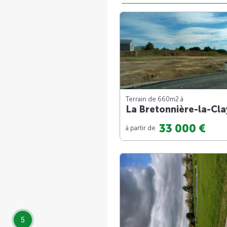
Terrain de 660m
2
à
La Bretonnière-la-Cla
33 000 €
à partir de
5