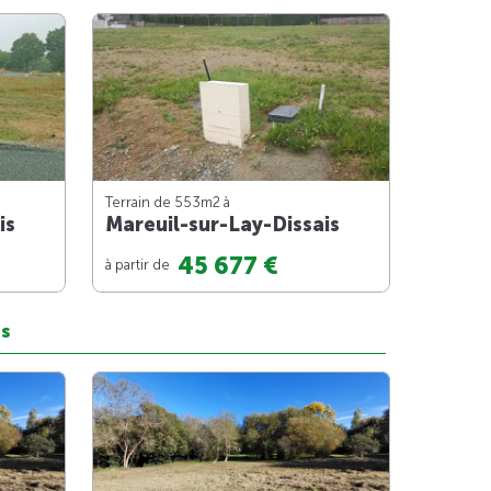
Terrain de 553m
2
à
is
Mareuil-sur-Lay-Dissais
45 677 €
à partir de
is