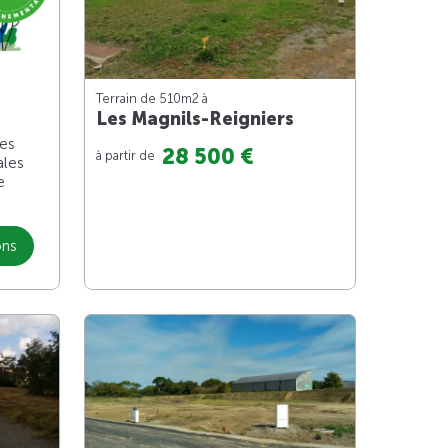
Terrain de 510m
2
à
Les Magnils-Reigniers
les
28 500 €
à partir de
ales
e
ons