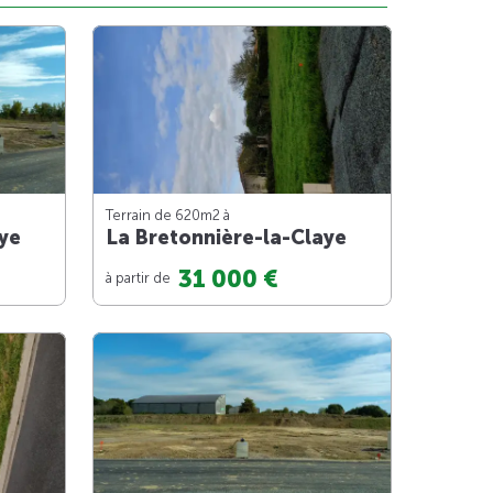
Terrain de 620m
2
à
ye
La Bretonnière-la-Claye
31 000 €
à partir de