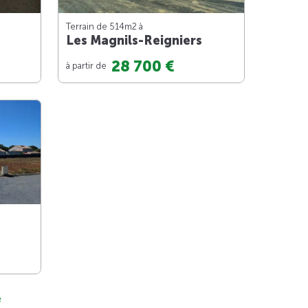
Terrain de 514m
2
à
Les Magnils-Reigniers
28 700 €
à partir de
e