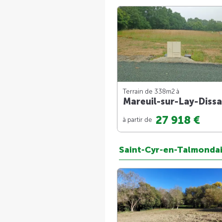
Terrain de 338m
2
à
Mareuil-sur-Lay-Dissa
27 918 €
à partir de
Saint-Cyr-en-Talmonda