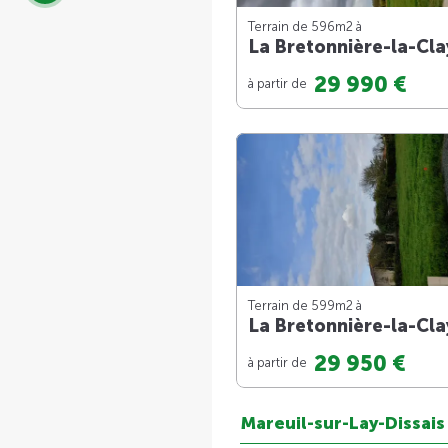
Terrain de 596m
2
à
La Bretonnière-la-Cla
29 990 €
à partir de
Terrain de 599m
2
à
La Bretonnière-la-Cla
29 950 €
à partir de
Mareuil-sur-Lay-Dissais