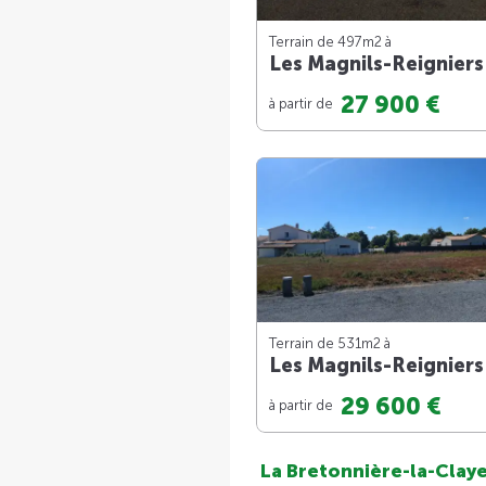
Terrain de 497m
2
à
Les Magnils-Reigniers
27 900 €
à partir de
Terrain de 531m
2
à
Les Magnils-Reigniers
29 600 €
à partir de
La Bretonnière-la-Clay