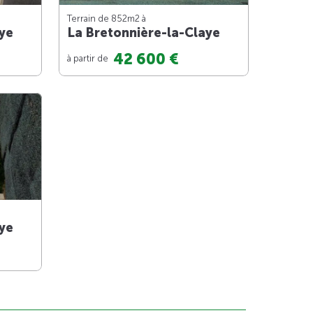
Terrain de 852m
2
à
ye
La Bretonnière-la-Claye
42 600 €
à partir de
ye