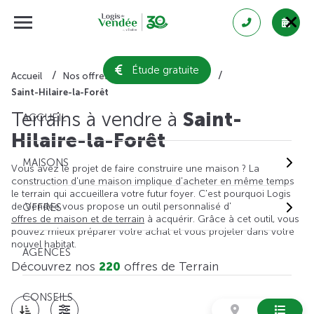
Étude gratuite
Accueil
Nos offres de terrain
Vendée
Saint-Hilaire-la-Forêt
Terrains à vendre à
Saint-
ACCUEIL
Hilaire-la-Forêt
MAISONS
Vous avez le projet de faire construire une maison ? La
construction d'une maison implique d'acheter en même temps
le terrain qui accueillera votre futur foyer. C'est pourquoi Logis
de Vendée vous propose un outil personnalisé d'
OFFRES
offres de maison et de terrain
à acquérir. Grâce à cet outil, vous
pouvez mieux préparer votre achat et vous projeter dans votre
nouvel habitat.
AGENCES
Découvrez nos
220
offres de Terrain
CONSEILS