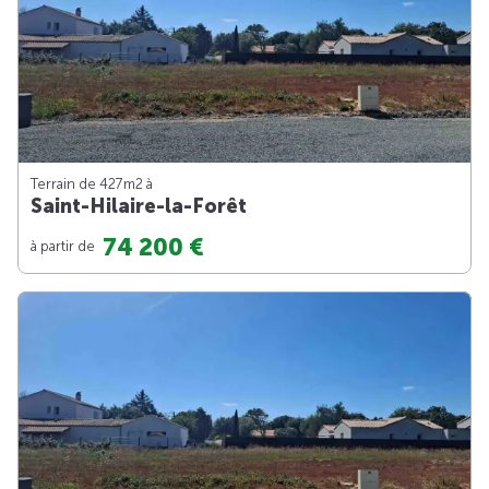
Terrain de 427m
2
à
Saint-Hilaire-la-Forêt
74 200 €
à partir de