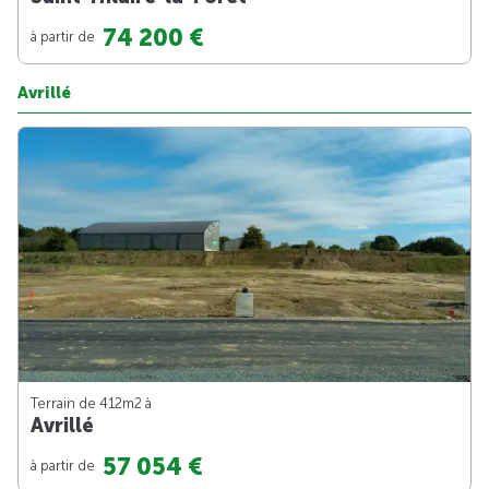
74 200 €
à partir de
Avrillé
Terrain de 412m
2
à
Avrillé
57 054 €
à partir de