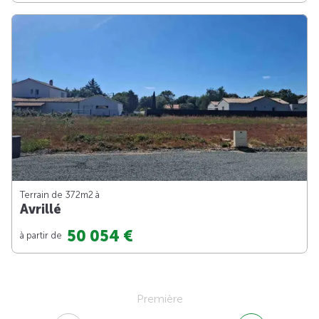
Terrain de 372m
2
à
Avrillé
50 054 €
à partir de
Première