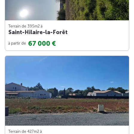
Terrain de 395m
2
à
Saint-Hilaire-la-Forêt
67 000 €
à partir de
Terrain de 427m
2
à