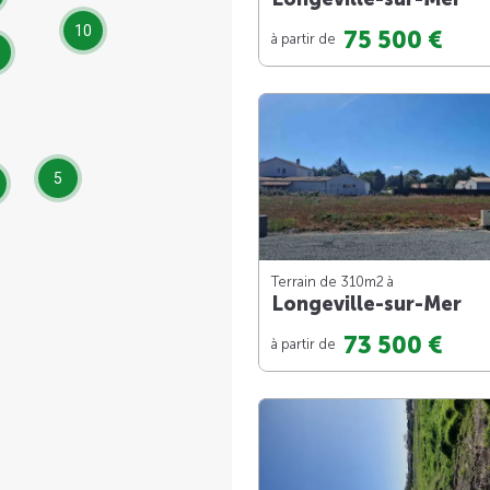
10
75 500 €
à partir de
5
Terrain de 310m
2
à
Longeville-sur-Mer
73 500 €
à partir de