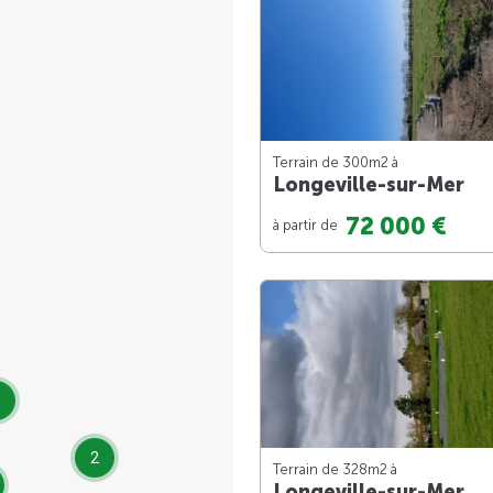
Terrain de 300m
2
à
Longeville-sur-Mer
72 000 €
à partir de
2
Terrain de 328m
2
à
Longeville-sur-Mer