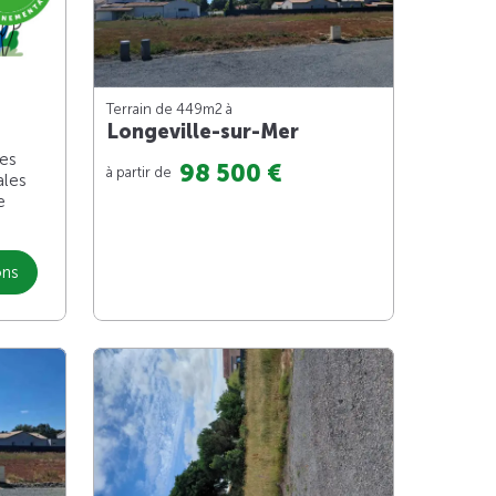
Terrain de 449m
2
à
Longeville-sur-Mer
les
98 500 €
à partir de
ales
e
ons