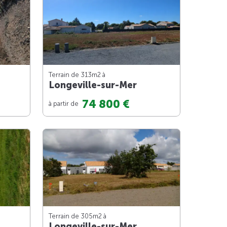
Terrain de 313m
2
à
Longeville-sur-Mer
74 800 €
à partir de
Terrain de 305m
2
à
Longeville-sur-Mer