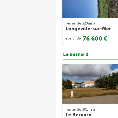
Terrain de 320m
2
à
Longeville-sur-Mer
76 600 €
à partir de
Le Bernard
Terrain de 301m
2
à
Le Bernard