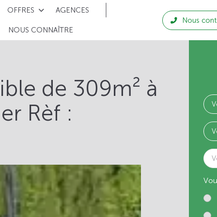
OFFRES
AGENCES
Nous cont
NOUS CONNAÎTRE
tible de 309m² à
er Rèf :
V
Vou