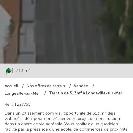
71 500 €
2
313 m
Accueil
Nos offres de terrain
Vendée
Terrain de 313m² à Longeville-sur-Mer
Longeville-sur-Mer
Rèf : T227755
Dans un lotissement convivial, opportunité de 313 m² déjà
viabilisés, idéal pour concrétiser votre projet de construction
dans un cadre de vie agréable. Vous profitez d’un quotidien
facilité par la présence d’une école, de commerces de proximité