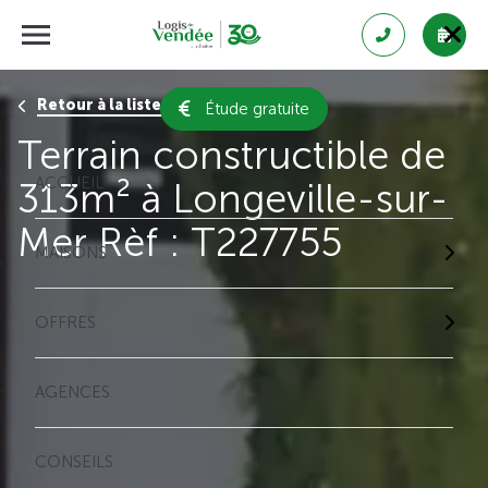
Retour à la liste des résultats
Étude gratuite
Terrain constructible de
ACCUEIL
313m² à Longeville-sur-
Mer Rèf : T227755
MAISONS
OFFRES
AGENCES
CONSEILS