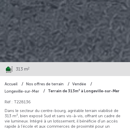
74 800 €
2
313 m
Accueil
Nos offres de terrain
Vendée
Terrain de 313m² à Longeville-sur-Mer
Longeville-sur-Mer
Rèf : T228136
Dans le secteur du centre-bourg, agréable terrain viabilisé de
313 m², bien exposé Sud et sans vis-à-vis, offrant un cadre de
vie lumineux. Intégré à un lotissement, il bénéficie d’un accès
rapide à l’école et aux commerces de proximité pour un