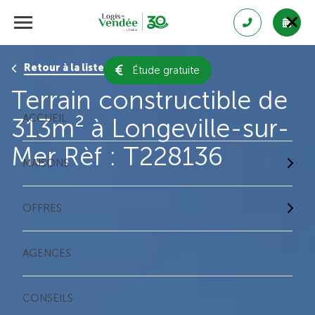
Retour à la liste des résultats
Étude gratuite
Terrain constructible de
ACCUEIL
313m² à Longeville-sur-
Mer Rèf : T228136
MAISONS
OFFRES
AGENCES
CONSEILS