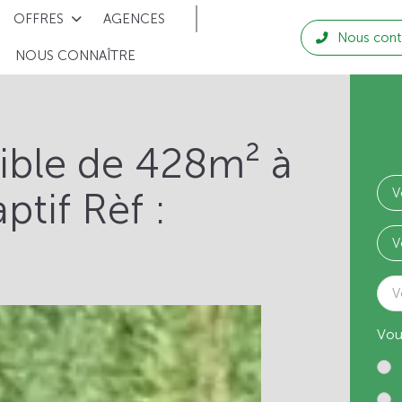
OFFRES
AGENCES
Nous cont
NOUS CONNAÎTRE
tible de 428m² à
tif Rèf :
V
Vou