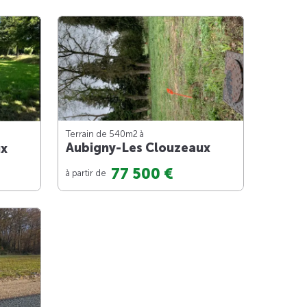
Terrain de 540m
2
à
Aubigny-Les Clouzeaux
ux
77 500 €
à partir de