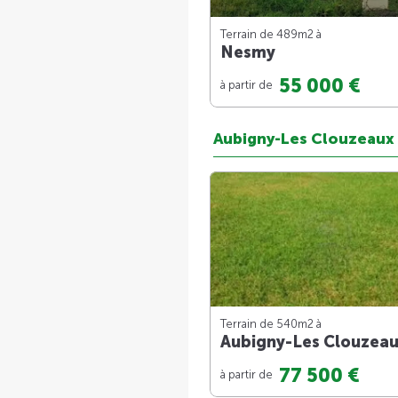
Terrain de 489m
2
à
Nesmy
55 000 €
à partir de
Aubigny-Les Clouzeaux
Terrain de 540m
2
à
Aubigny-Les Clouzea
77 500 €
à partir de