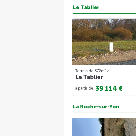
Le Tablier
Terrain de 372m
2
à
Le Tablier
39 114 €
à partir de
La Roche-sur-Yon