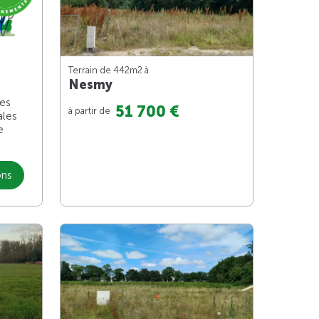
Terrain de 442m
2
à
Nesmy
les
51 700 €
à partir de
ales
e
ons