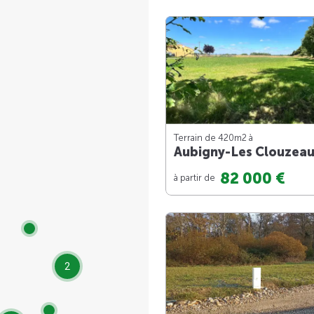
Terrain de 420m
2
à
Aubigny-Les Clouzea
82 000 €
à partir de
2