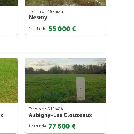
Terrain de 489m
2
à
Nesmy
55 000 €
à partir de
Terrain de 540m
2
à
ux
Aubigny-Les Clouzeaux
77 500 €
à partir de