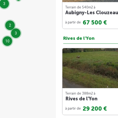
3
Terrain de 540m
2
à
Aubigny-Les Clouzea
67 500 €
à partir de
2
3
Rives de l'Yon
10
Terrain de 388m
2
à
Rives de l'Yon
29 200 €
à partir de