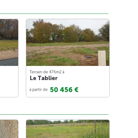
Terrain de 476m
2
à
Le Tablier
50 456 €
à partir de