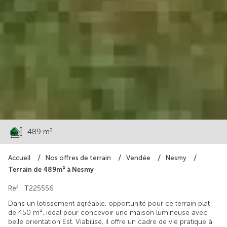
55 000 €
2
489 m
Accueil
Nos offres de terrain
Vendée
Nesmy
Terrain de 489m² à Nesmy
Rèf : T225556
Dans un lotissement agréable, opportunité pour ce terrain plat
de 450 m², idéal pour concevoir une maison lumineuse avec
belle orientation Est. Viabilisé, il offre un cadre de vie pratique à