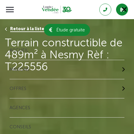
Retour à la liste des résultats
Étude gratuite
Terrain constructible de
ACCUEIL
489m² à Nesmy Rèf :
T225556
MAISONS
OFFRES
AGENCES
CONSEILS