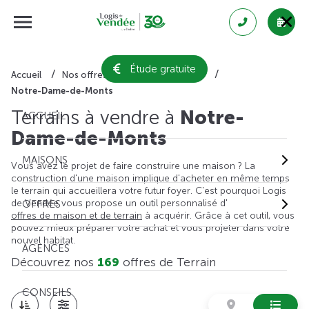
Étude gratuite
Accueil
Nos offres de terrain
Vendée
Notre-Dame-de-Monts
Terrains à vendre à
Notre-
ACCUEIL
Dame-de-Monts
MAISONS
Vous avez le projet de faire construire une maison ? La
construction d'une maison implique d'acheter en même temps
le terrain qui accueillera votre futur foyer. C'est pourquoi Logis
de Vendée vous propose un outil personnalisé d'
OFFRES
offres de maison et de terrain
à acquérir. Grâce à cet outil, vous
pouvez mieux préparer votre achat et vous projeter dans votre
nouvel habitat.
AGENCES
Découvrez nos
169
offres de Terrain
CONSEILS