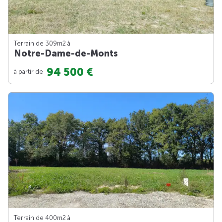
Terrain de 309m
2
à
Notre-Dame-de-Monts
94 500 €
à partir de
Terrain de 400m
2
à