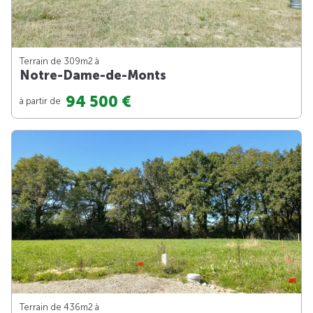
Terrain de 309m
2
à
Notre-Dame-de-Monts
94 500 €
à partir de
Terrain de 436m
2
à