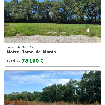
Terrain de 382m
2
à
Notre-Dame-de-Monts
78 100 €
à partir de