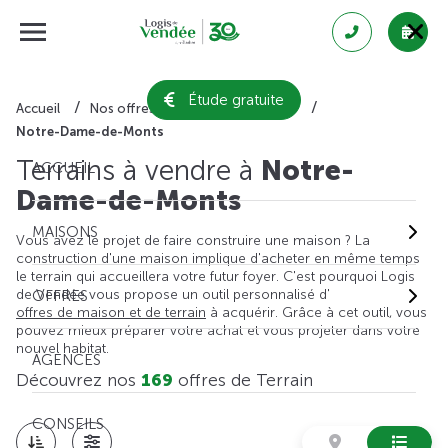
Étude gratuite
Accueil
Nos offres de terrain
Vendée
Notre-Dame-de-Monts
Terrains à vendre à
Notre-
ACCUEIL
Dame-de-Monts
MAISONS
Vous avez le projet de faire construire une maison ? La
construction d'une maison implique d'acheter en même temps
le terrain qui accueillera votre futur foyer. C'est pourquoi Logis
de Vendée vous propose un outil personnalisé d'
OFFRES
offres de maison et de terrain
à acquérir. Grâce à cet outil, vous
pouvez mieux préparer votre achat et vous projeter dans votre
nouvel habitat.
AGENCES
Découvrez nos
169
offres de Terrain
CONSEILS