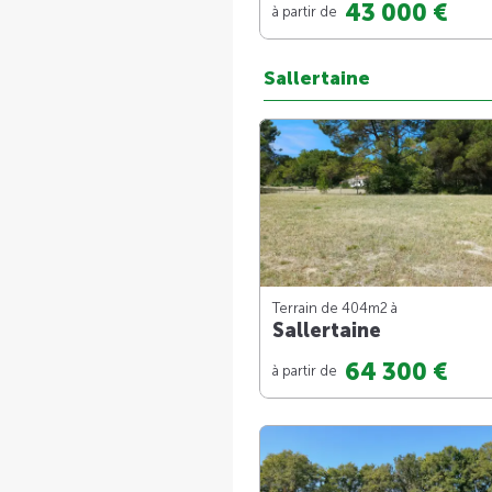
43 000 €
à partir de
Sallertaine
Terrain de 404m
2
à
Sallertaine
64 300 €
à partir de