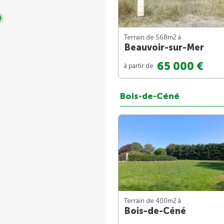
Terrain de 568m
2
à
Beauvoir-sur-Mer
65 000 €
à partir de
Bois-de-Céné
Terrain de 400m
2
à
Bois-de-Céné