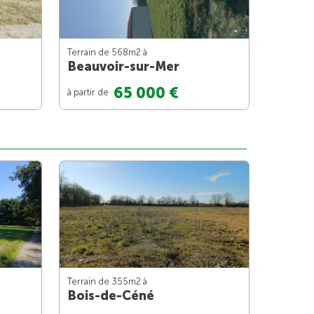
Terrain de 568m
2
à
Beauvoir-sur-Mer
65 000 €
à partir de
Terrain de 355m
2
à
Bois-de-Céné