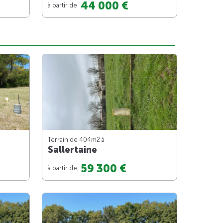
44 000 €
à partir de
Terrain de 404m
2
à
Sallertaine
59 300 €
à partir de