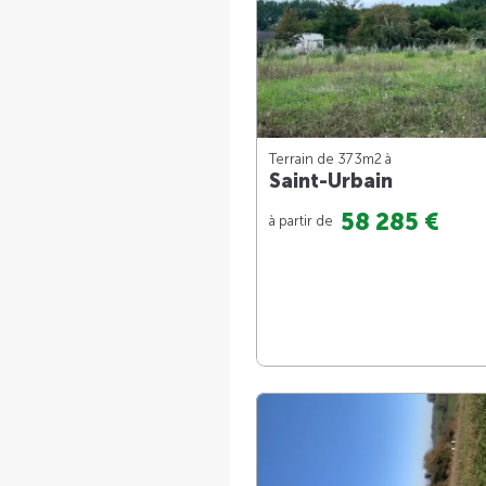
Terrain de 373m
2
à
Saint-Urbain
58 285 €
à partir de