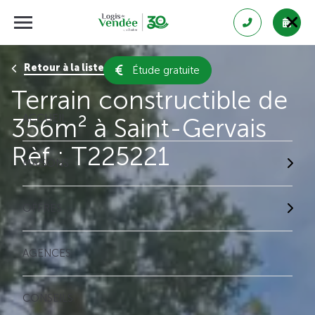
Retour à la liste des résultats
Étude gratuite
Terrain constructible de
ACCUEIL
356m² à Saint-Gervais
Rèf : T225221
MAISONS
OFFRES
AGENCES
CONSEILS