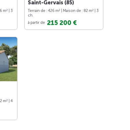
Saint-Gervais (85)
2
2
2
76 m
| 3
Terrain de : 426 m
| Maison de : 82 m
| 3
ch.
215 200 €
à partir de
2
92 m
| 4