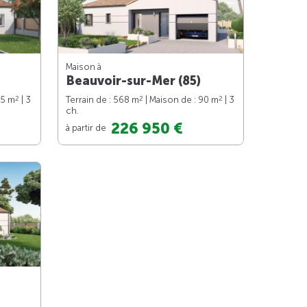
Maison à
Beauvoir-sur-Mer (85)
2
2
2
75 m
| 3
Terrain de : 568 m
| Maison de : 90 m
| 3
ch.
226 950 €
à partir de