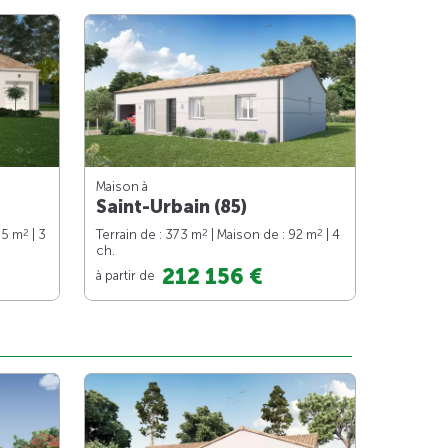
Maison à
Saint-Urbain (85)
2
2
2
85 m
| 3
Terrain de : 373 m
| Maison de : 92 m
| 4
ch.
212 156 €
à partir de