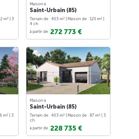
Maison à
Saint-Urbain (85)
2
2
2
82 m
| 3
Terrain de : 403 m
| Maison de : 120 m
|
4 ch.
272 773 €
à partir de
Maison à
Saint-Urbain (85)
2
2
2
76 m
| 3
Terrain de : 403 m
| Maison de : 87 m
| 3
ch.
228 735 €
à partir de