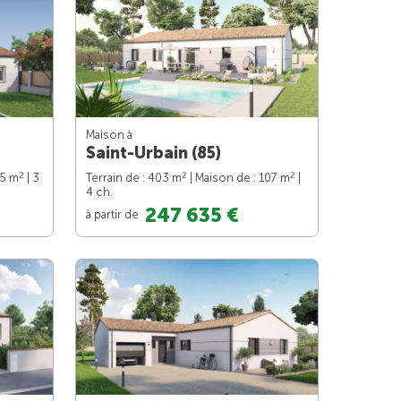
Maison à
Saint-Urbain (85)
2
2
2
75 m
| 3
Terrain de : 403 m
| Maison de : 107 m
|
4 ch.
247 635 €
à partir de