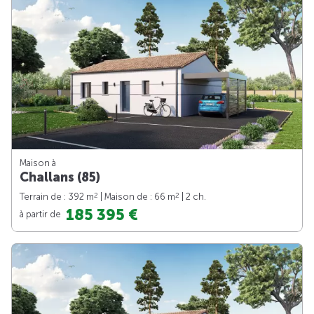
Maison à
Challans (85)
2
2
Terrain de : 392 m
| Maison de : 66 m
| 2 ch.
185 395 €
à partir de