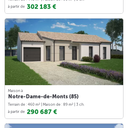
302 183 €
à partir de
Maison à
Notre-Dame-de-Monts (85)
2
2
Terrain de : 460 m
| Maison de : 89 m
| 3 ch.
290 687 €
à partir de