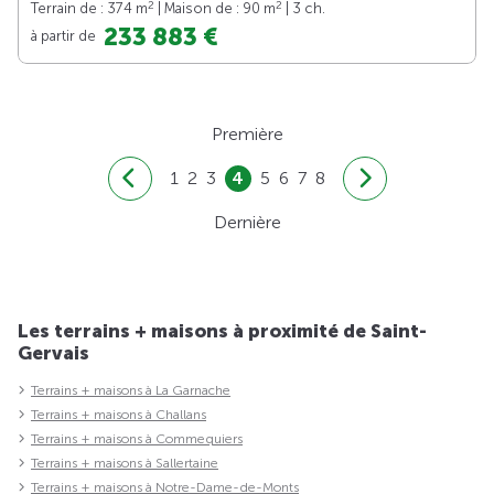
2
2
Terrain de : 374 m
| Maison de : 90 m
| 3 ch.
233 883 €
à partir de
Première
1
2
3
4
5
6
7
8
Dernière
Les terrains + maisons à proximité de Saint-
Gervais
Terrains + maisons à La Garnache
Terrains + maisons à Challans
Terrains + maisons à Commequiers
Terrains + maisons à Sallertaine
Terrains + maisons à Notre-Dame-de-Monts