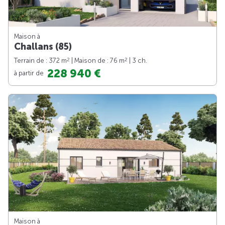
Maison à
Challans (85)
2
2
Terrain de : 372 m
| Maison de : 76 m
| 3 ch.
228 940 €
à partir de
Maison à