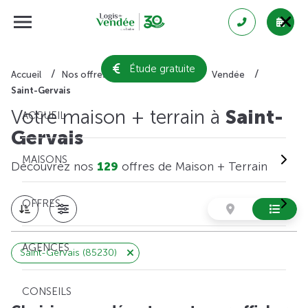
Étude gratuite
Accueil
Nos offres de maison + terrain
Vendée
Saint-Gervais
Votre maison + terrain à
Saint-
ACCUEIL
Gervais
MAISONS
Découvrez nos
129
offres de Maison + Terrain
OFFRES
AGENCES
Saint-Gervais (85230)
CONSEILS