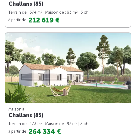
Challans (85)
2
2
Terrain de : 374 m
| Maison de : 83 m
| 3 ch.
212 619 €
à partir de
Maison à
Challans (85)
2
2
Terrain de : 473 m
| Maison de : 97 m
| 3 ch.
264 334 €
à partir de