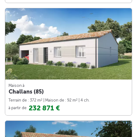
Maison à
Challans (85)
2
2
Terrain de : 372 m
| Maison de : 92 m
| 4 ch.
232 871 €
à partir de