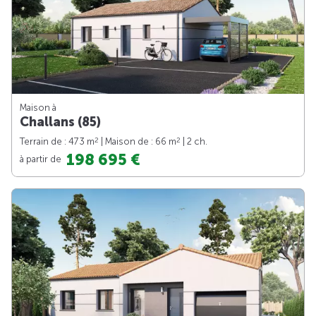
Maison à
Challans (85)
2
2
Terrain de : 473 m
| Maison de : 66 m
| 2 ch.
198 695 €
à partir de