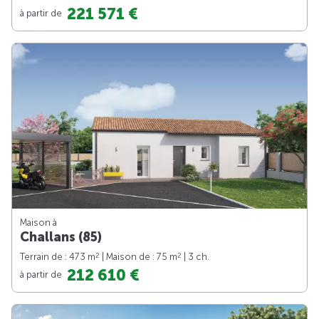
221 571 €
à partir de
Maison à
Challans (85)
2
2
Terrain de : 473 m
| Maison de : 75 m
| 3 ch.
212 610 €
à partir de