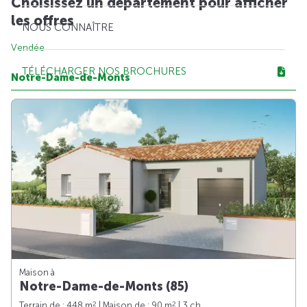
Choisissez un département pour afficher
les offres
NOUS CONNAÎTRE
Vendée
TÉLÉCHARGER NOS BROCHURES
Notre-Dame-de-Monts
Maison à
Notre-Dame-de-Monts (85)
2
2
Terrain de : 448 m
| Maison de : 90 m
| 3 ch.