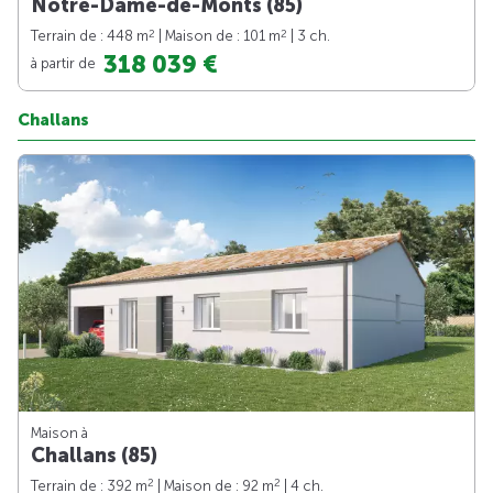
Notre-Dame-de-Monts (85)
2
2
Terrain de : 448 m
| Maison de : 101 m
| 3 ch.
318 039 €
à partir de
Challans
Maison à
Challans (85)
2
2
Terrain de : 392 m
| Maison de : 92 m
| 4 ch.