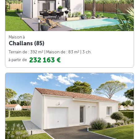
Maison à
Challans (85)
2
2
Terrain de : 392 m
| Maison de : 83 m
| 3 ch.
232 163 €
à partir de