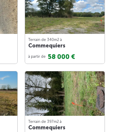
Terrain de 340m
2
à
Commequiers
58 000 €
à partir de
Terrain de 397m
2
à
Commequiers