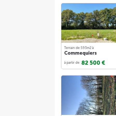
Terrain de 593m
2
à
Commequiers
82 500 €
à partir de