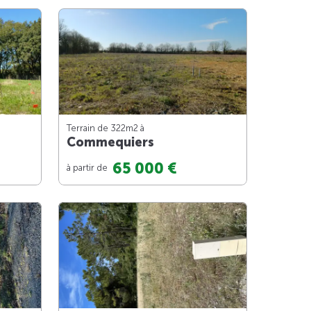
Terrain de 322m
2
à
Commequiers
65 000 €
à partir de