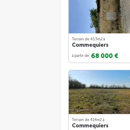
Terrain de 453m
2
à
Commequiers
68 000 €
à partir de
Terrain de 414m
2
à
Commequiers