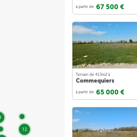
67 500 €
à partir de
Terrain de 413m
2
à
Commequiers
65 000 €
à partir de
3
12