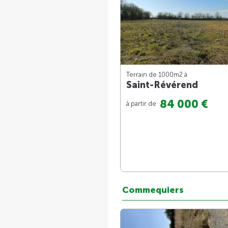
Terrain de 1000m
2
à
Saint-Révérend
84 000 €
à partir de
Commequiers