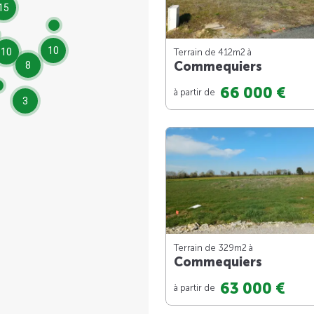
15
10
10
Terrain de 412m
2
à
Commequiers
8
66 000 €
à partir de
3
Terrain de 329m
2
à
Commequiers
63 000 €
à partir de