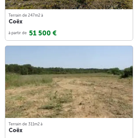
Terrain de 247m
2
à
Coëx
51 500 €
à partir de
Terrain de 311m
2
à
Coëx