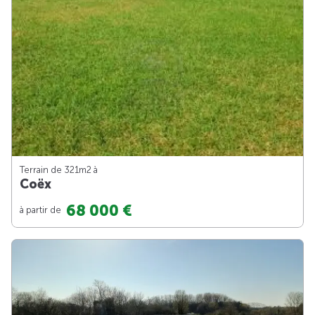
Terrain de 321m
2
à
Coëx
68 000 €
à partir de