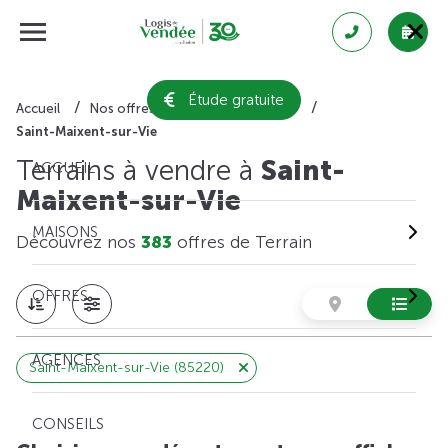
Étude gratuite
Accueil
Nos offres de terrain
Vendée
Saint-Maixent-sur-Vie
Terrains à vendre à
Saint-
ACCUEIL
Maixent-sur-Vie
MAISONS
Découvrez nos
383
offres de Terrain
OFFRES
AGENCES
Saint-Maixent-sur-Vie (85220)
CONSEILS