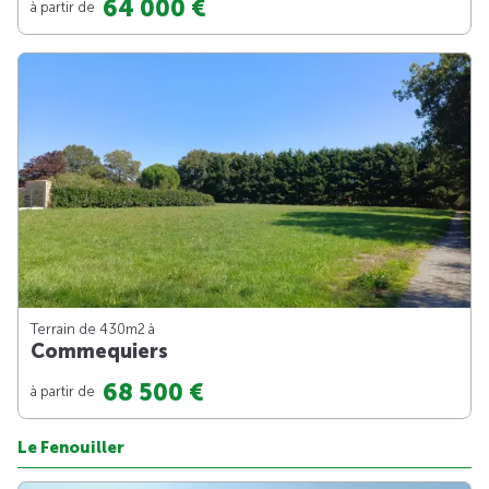
64 000 €
à partir de
Terrain de 430m
2
à
Commequiers
68 500 €
à partir de
Le Fenouiller