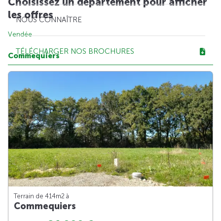
Choisissez un département pour afficher
les offres
NOUS CONNAÎTRE
Vendée
TÉLÉCHARGER NOS BROCHURES
Commequiers
Terrain de 414m
2
à
Commequiers