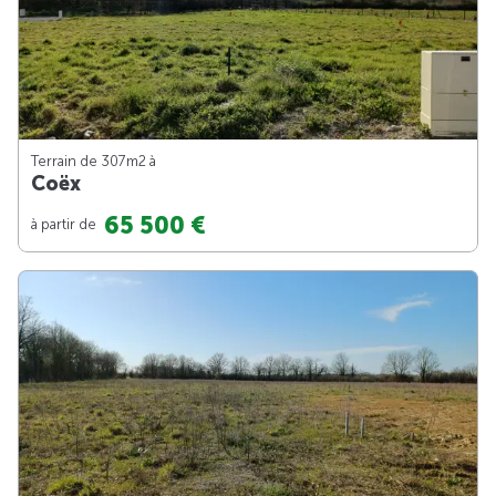
Terrain de 307m
2
à
Coëx
65 500 €
à partir de