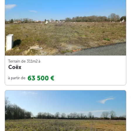
Terrain de 311m
2
à
Coëx
63 500 €
à partir de