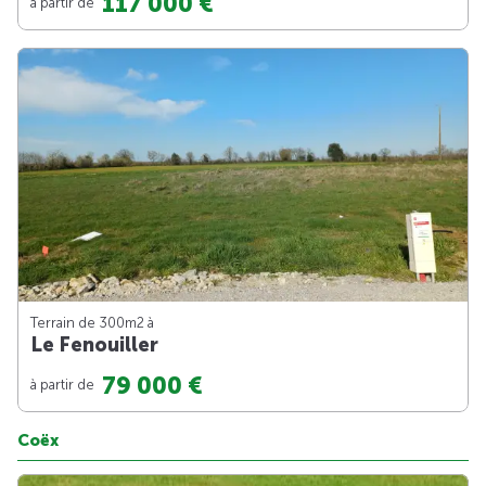
117 000 €
à partir de
Terrain de 300m
2
à
Le Fenouiller
79 000 €
à partir de
Coëx