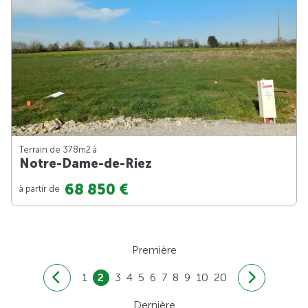
Terrain de 378m
2
à
Notre-Dame-de-Riez
68 850 €
à partir de
Première
1
2
3
4
5
6
7
8
9
10
20
Dernière