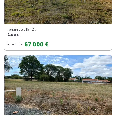
Terrain de 315m
2
à
Coëx
67 000 €
à partir de