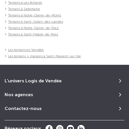
Terrains à Les Achards
Terrains à Sallertaine
Terrains à Notre-Dame-de-Monts
Terrains à Saint-Julien-des-Landes
Terrains à Notre-Dame-de-Riez
Terrains à Saint-Hilaire-de-Riez
Les terrains en Vendée
Les terrains + maisons à Saint-Maixent-sur-Vie
L'univers Logis de Vendée
Nos agences
Contactez-nous
Réseaux sociaux