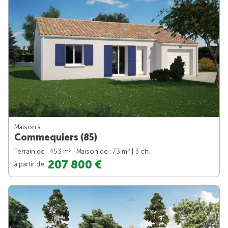
Maison à
Commequiers (85)
2
2
Terrain de : 453 m
| Maison de : 73 m
| 3 ch.
207 800 €
à partir de