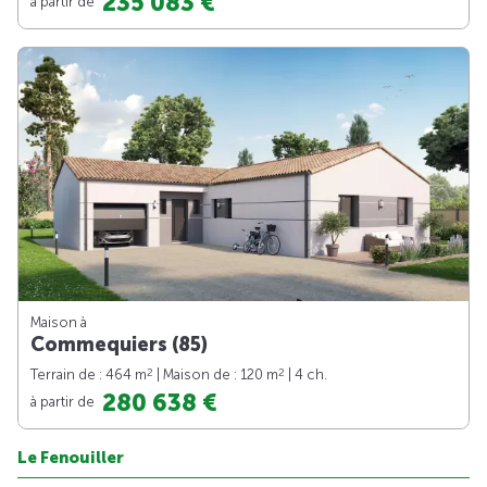
235 083 €
à partir de
Maison à
Commequiers (85)
2
2
Terrain de : 464 m
| Maison de : 120 m
| 4 ch.
280 638 €
à partir de
Le Fenouiller