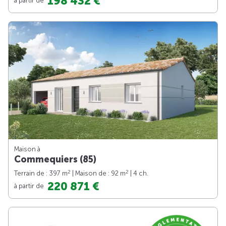
198 432 €
Maison à
Commequiers (85)
2
2
Terrain de : 397 m
| Maison de : 92 m
| 4 ch.
220 871 €
à partir de