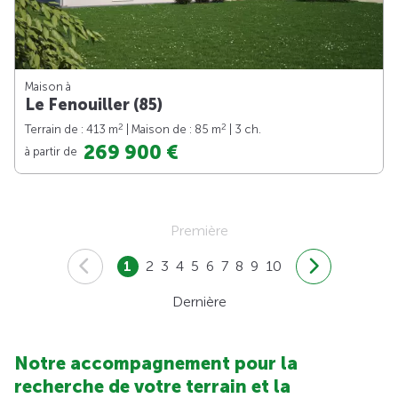
Maison à
Le Fenouiller (85)
2
2
Terrain de : 413 m
| Maison de : 85 m
| 3 ch.
269 900 €
à partir de
Première
1
2
3
4
5
6
7
8
9
10
Dernière
Notre accompagnement pour la
recherche de votre terrain et la