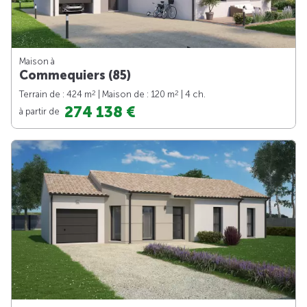
Maison à
Commequiers (85)
2
2
Terrain de : 424 m
| Maison de : 120 m
| 4 ch.
274 138 €
à partir de