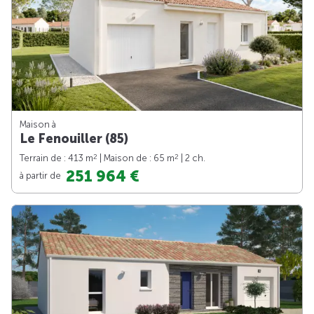
Maison à
Le Fenouiller (85)
2
2
Terrain de : 413 m
| Maison de : 65 m
| 2 ch.
251 964 €
à partir de