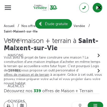
Étude gratuite
Accueil
Nos offres de maison + terrain
Vendée
Saint-Maixent-sur-Vie
Votre maison + terrain à
Saint-
ACCUEIL
Maixent-sur-Vie
MAISONS
Vous avez le projet de faire construire une maison ? La
construction d'une maison implique d'acheter en même temps
le terrain qui accueillera votre futur foyer. C'est pourquoi Logis
de Vendée vous propose un outil personnalisé d'
OFFRES
offres de maison et de terrain
à acquérir. Grâce à cet outil, vous
pouvez mieux préparer votre achat et vous projeter dans votre
nouvel habitat.
AGENCES
Découvrez nos
339
offres de Maison + Terrain
CONSEILS