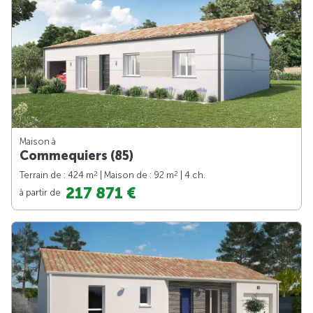
Maison à
Commequiers (85)
2
2
Terrain de : 424 m
| Maison de : 92 m
| 4 ch.
217 871 €
à partir de