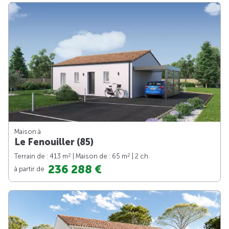
Maison à
Le Fenouiller (85)
2
2
Terrain de : 413 m
| Maison de : 65 m
| 2 ch.
236 288 €
à partir de