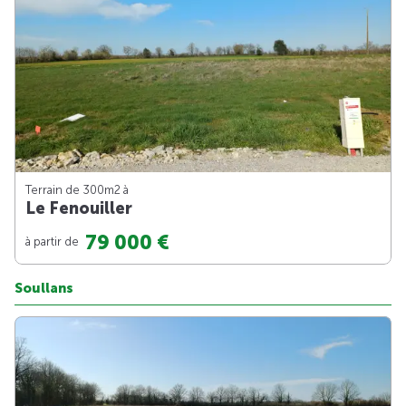
Terrain de 300m
2
à
Le Fenouiller
79 000 €
à partir de
Soullans