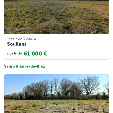
Terrain de 335m
2
à
Soullans
61 000 €
à partir de
Saint-Hilaire-de-Riez