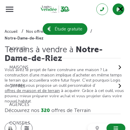
Étude gratuite
Accueil
Nos offres de terrain
Vendée
Notre-Dame-de-Riez
Terrains à vendre à
Notre-
ACCUEIL
Dame-de-Riez
MAISONS
Vous avez le projet de faire construire une maison ? La
construction d'une maison implique d'acheter en même temps
le terrain qui accueillera votre futur foyer. C'est pourquoi Logis
de Vendée vous propose un outil personnalisé d'
OFFRES
offres de maison et de terrain
à acquérir. Grâce à cet outil, vous
pouvez mieux préparer votre achat et vous projeter dans votre
nouvel habitat.
AGENCES
Découvrez nos
320
offres de Terrain
CONSEILS