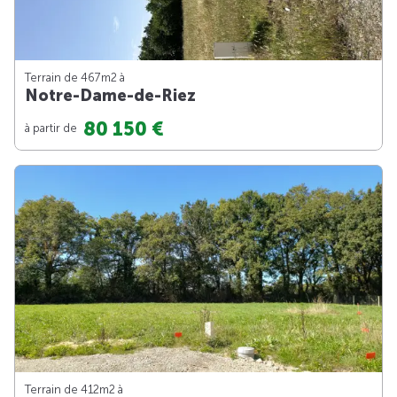
Terrain de 467m
2
à
Notre-Dame-de-Riez
80 150 €
à partir de
Terrain de 412m
2
à