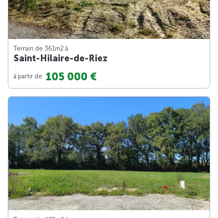
Terrain de 361m
2
à
Saint-Hilaire-de-Riez
105 000 €
à partir de