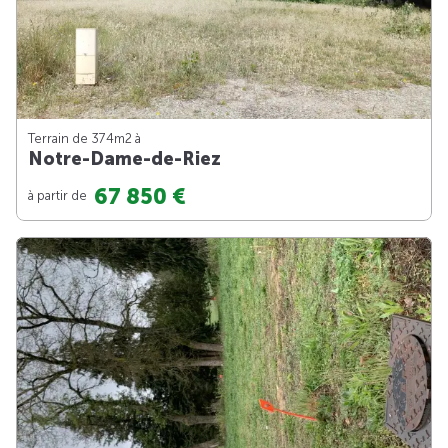
Terrain de 374m
2
à
Notre-Dame-de-Riez
67 850 €
à partir de