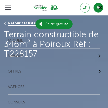
Retour à la liste des résultats
Étude gratuite
Terrain constructible de
ACCUEIL
346m² à Poiroux Rèf :
T228157
MAISONS
OFFRES
AGENCES
CONSEILS