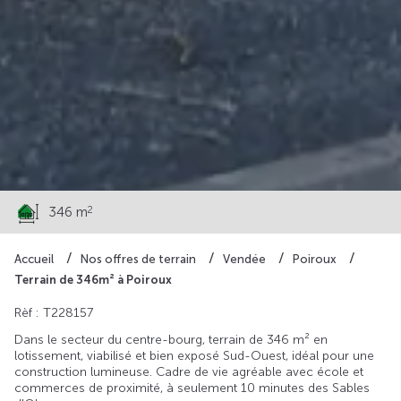
60 500 €
2
346 m
Accueil
Nos offres de terrain
Vendée
Poiroux
Terrain de 346m² à Poiroux
Rèf : T228157
Dans le secteur du centre-bourg, terrain de 346 m² en
lotissement, viabilisé et bien exposé Sud-Ouest, idéal pour une
construction lumineuse. Cadre de vie agréable avec école et
commerces de proximité, à seulement 10 minutes des Sables