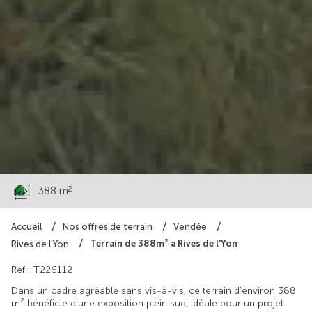
29 200 €
2
388 m
Accueil
Nos offres de terrain
Vendée
Terrain de 388m² à Rives de l'Yon
Rives de l'Yon
Rèf : T226112
Dans un cadre agréable sans vis-à-vis, ce terrain d’environ 388
m² bénéficie d’une exposition plein sud, idéale pour un projet