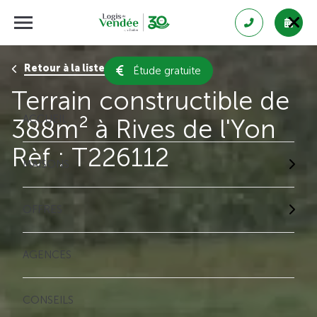
Retour à la liste des résultats
Étude gratuite
Terrain constructible de
ACCUEIL
388m² à Rives de l'Yon
Rèf : T226112
MAISONS
OFFRES
AGENCES
CONSEILS