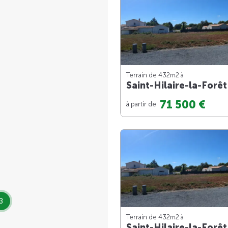
Terrain de 432m
2
à
Saint-Hilaire-la-Forêt
71 500 €
à partir de
3
Terrain de 432m
2
à
Saint-Hilaire-la-Forêt