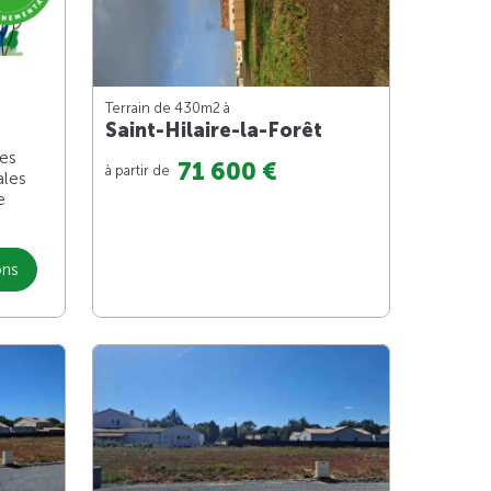
Terrain de 430m
2
à
Saint-Hilaire-la-Forêt
les
71 600 €
à partir de
ales
e
ons