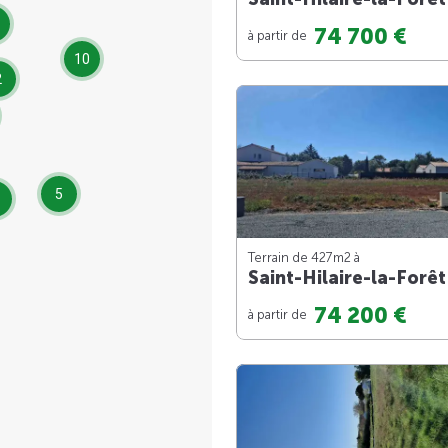
74 700 €
à partir de
10
2
5
Terrain de 427m
2
à
Saint-Hilaire-la-Forêt
74 200 €
à partir de