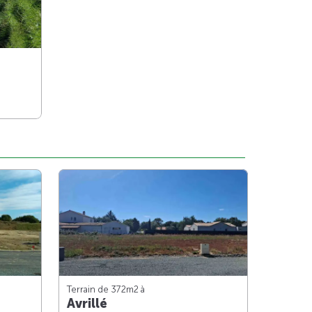
Terrain de 372m
2
à
Avrillé