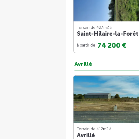
Terrain de 427m
2
à
Saint-Hilaire-la-Forêt
74 200 €
à partir de
Avrillé
Terrain de 412m
2
à
Avrillé