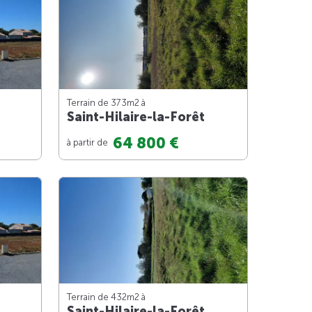
Terrain de 373m
2
à
Saint-Hilaire-la-Forêt
64 800 €
à partir de
Terrain de 432m
2
à
Saint-Hilaire-la-Forêt