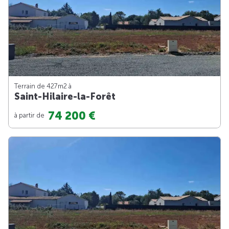
Terrain de 427m
2
à
Saint-Hilaire-la-Forêt
74 200 €
à partir de