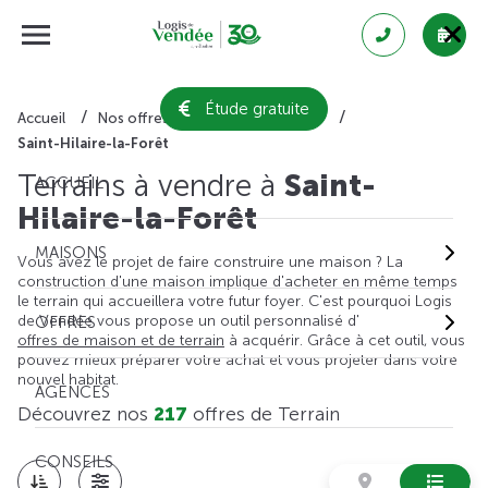
Étude gratuite
Accueil
Nos offres de terrain
Vendée
Saint-Hilaire-la-Forêt
Terrains à vendre à
Saint-
ACCUEIL
Hilaire-la-Forêt
MAISONS
Vous avez le projet de faire construire une maison ? La
construction d'une maison implique d'acheter en même temps
le terrain qui accueillera votre futur foyer. C'est pourquoi Logis
de Vendée vous propose un outil personnalisé d'
OFFRES
offres de maison et de terrain
à acquérir. Grâce à cet outil, vous
pouvez mieux préparer votre achat et vous projeter dans votre
nouvel habitat.
AGENCES
Découvrez nos
217
offres de Terrain
CONSEILS