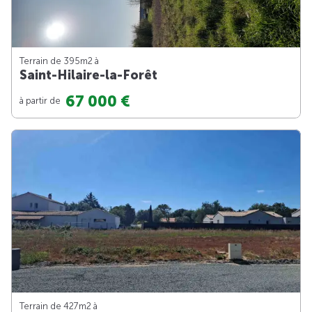
Terrain de 395m
2
à
Saint-Hilaire-la-Forêt
67 000 €
à partir de
Terrain de 427m
2
à