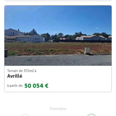
Terrain de 372m
2
à
Avrillé
50 054 €
à partir de
Première