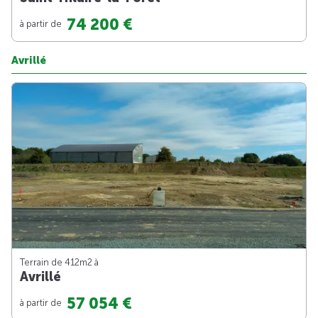
74 200 €
à partir de
Avrillé
Terrain de 412m
2
à
Avrillé
57 054 €
à partir de