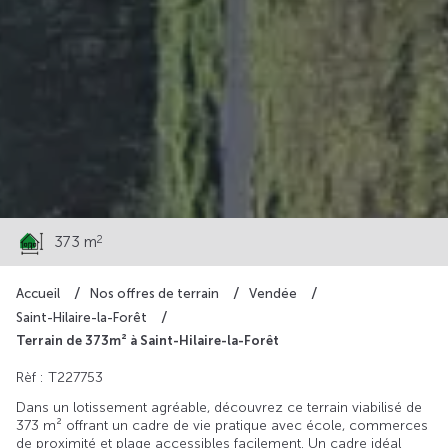
60 200 €
2
373 m
Accueil
Nos offres de terrain
Vendée
Saint-Hilaire-la-Forêt
Terrain de 373m² à Saint-Hilaire-la-Forêt
Rèf : T227753
Dans un lotissement agréable, découvrez ce terrain viabilisé de
373 m² offrant un cadre de vie pratique avec école, commerces
de proximité et plage accessibles facilement. Un cadre idéal