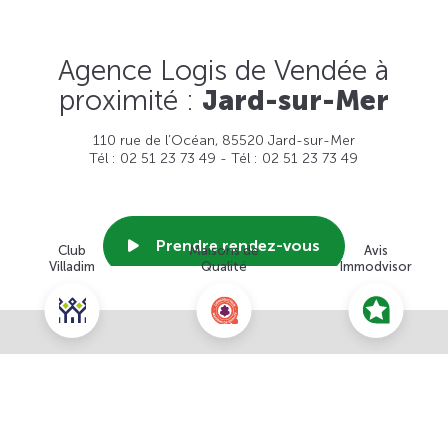
Agence Logis de Vendée à
proximité :
Jard-sur-Mer
110 rue de l’Océan, 85520 Jard-sur-Mer
Tél : 02 51 23 73 49 - Tél : 02 51 23 73 49
Prendre rendez-vous
Club
Maisons de
Avis
Villadim
Qualité
Immodvisor
Voir cette agence
Nous contacter pour ce terrain
NOUS CONTACTER
POUR CETTE OFFRE