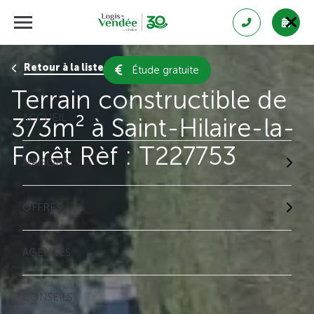
Retour à la liste des résultats
Étude gratuite
Terrain constructible de
ACCUEIL
373m² à Saint-Hilaire-la-
Forêt Rèf : T227753
MAISONS
OFFRES
AGENCES
CONSEILS