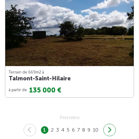
Terrain de 669m
2
à
Talmont-Saint-Hilaire
135 000 €
à partir de
Première
1
2
3
4
5
6
7
8
9
10