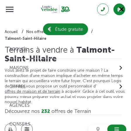
Étude gratuite
Accueil
Nos offres de terrain
Vendée
Talmont-Saint-Hilaire
Terrains à vendre à
Talmont-
ACCUEIL
Saint-Hilaire
MAISONS
Vous avez le projet de faire construire une maison ? La
construction d'une maison implique d'acheter en même temps
le terrain qui accueillera votre futur foyer. C'est pourquoi Logis
de Vendée vous propose un outil personnalisé d'
OFFRES
offres de maison et de terrain
à acquérir. Grâce à cet outil, vous
pouvez mieux préparer votre achat et vous projeter dans votre
nouvel habitat.
AGENCES
Découvrez nos
232
offres de Terrain
CONSEILS