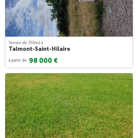
Terrain de 391m
2
à
Talmont-Saint-Hilaire
98 000 €
à partir de