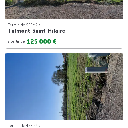
Terrain de 502m
2
à
Talmont-Saint-Hilaire
125 000 €
à partir de
Terrain de 482m
2
à