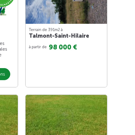
Terrain de 391m
2
à
Talmont-Saint-Hilaire
les
98 000 €
à partir de
ales
e
ons