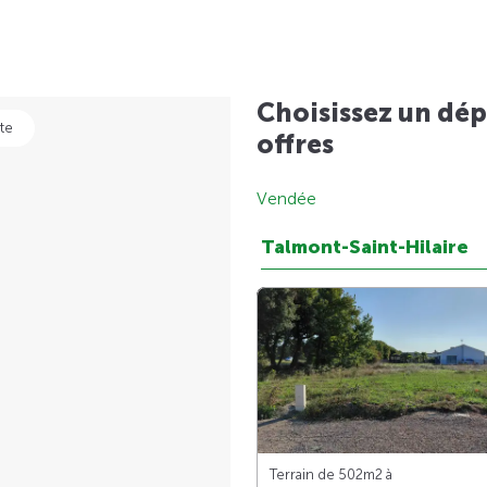
Choisissez un dép
te
offres
Vendée
Talmont-Saint-Hilaire
Terrain de 502m
2
à