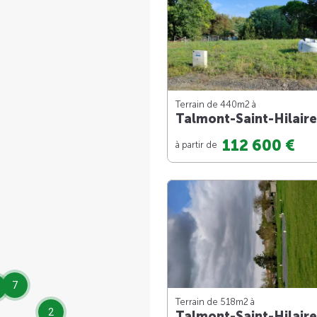
Terrain de 440m
2
à
Talmont-Saint-Hilaire
112 600 €
à partir de
7
Terrain de 518m
2
à
2
Talmont-Saint-Hilaire