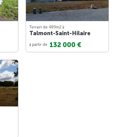
Terrain de 489m
2
à
Talmont-Saint-Hilaire
132 000 €
à partir de