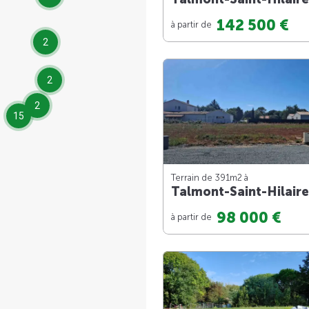
142 500 €
à partir de
2
2
2
15
Terrain de 391m
2
à
Talmont-Saint-Hilaire
98 000 €
à partir de