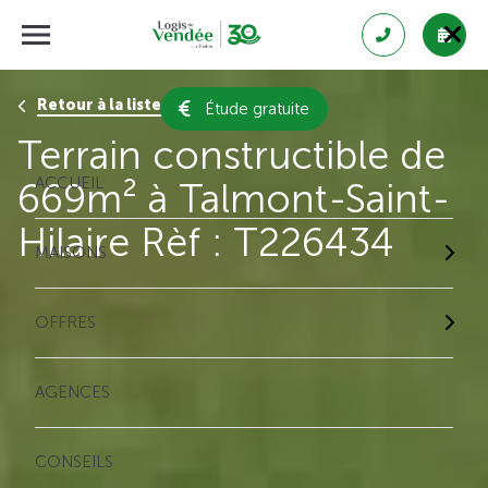
Retour à la liste des résultats
Étude gratuite
Terrain constructible de
ACCUEIL
669m² à Talmont-Saint-
Hilaire Rèf : T226434
MAISONS
OFFRES
AGENCES
CONSEILS