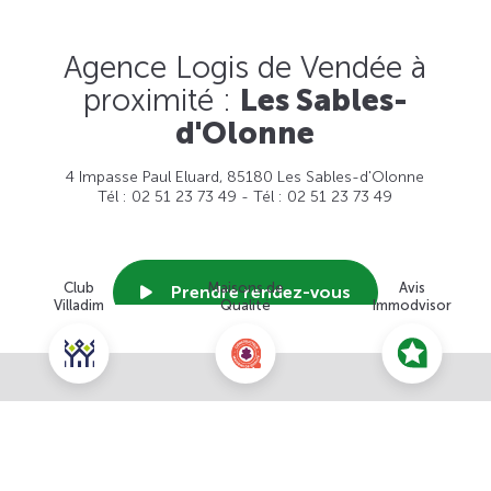
Agence Logis de Vendée à
proximité :
Les Sables-
d'Olonne
4 Impasse Paul Eluard, 85180 Les Sables-d'Olonne
Tél : 02 51 23 73 49 - Tél : 02 51 23 73 49
Club
Maisons de
Avis
Prendre rendez-vous
Villadim
Qualité
Immodvisor
Voir cette agence
Nous contacter pour ce terrain
NOUS CONTACTER
POUR CETTE OFFRE