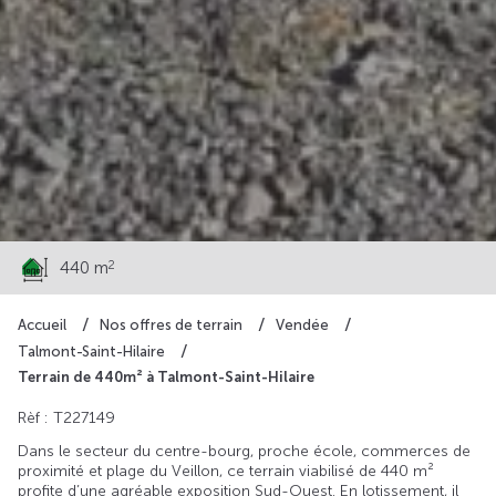
112 600 €
2
440 m
Accueil
Nos offres de terrain
Vendée
Talmont-Saint-Hilaire
Terrain de 440m² à Talmont-Saint-Hilaire
Rèf : T227149
Dans le secteur du centre-bourg, proche école, commerces de
proximité et plage du Veillon, ce terrain viabilisé de 440 m²
profite d’une agréable exposition Sud-Ouest. En lotissement, il