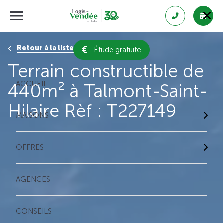
Retour à la liste des résultats
Étude gratuite
Terrain constructible de
ACCUEIL
440m² à Talmont-Saint-
Hilaire Rèf : T227149
MAISONS
OFFRES
AGENCES
CONSEILS