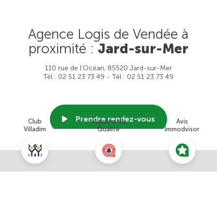
Agence Logis de Vendée à
proximité :
Jard-sur-Mer
110 rue de l’Océan, 85520 Jard-sur-Mer
Tél : 02 51 23 73 49 - Tél : 02 51 23 73 49
Prendre rendez-vous
Club
Maisons de
Avis
Villadim
Qualité
Immodvisor
Voir cette agence
Nous contacter pour ce terrain
NOUS CONTACTER
POUR CETTE OFFRE