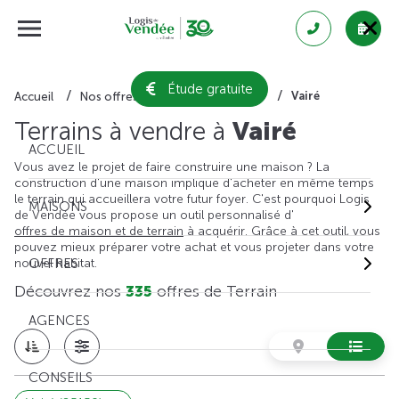
Étude gratuite
Vairé
Accueil
Nos offres de terrain
Vendée
Terrains à vendre à
Vairé
ACCUEIL
Vous avez le projet de faire construire une maison ? La
construction d'une maison implique d'acheter en même temps
le terrain qui accueillera votre futur foyer. C'est pourquoi Logis
MAISONS
de Vendée vous propose un outil personnalisé d'
offres de maison et de terrain
à acquérir. Grâce à cet outil, vous
pouvez mieux préparer votre achat et vous projeter dans votre
nouvel habitat.
OFFRES
Découvrez nos
335
offres de Terrain
AGENCES
CONSEILS