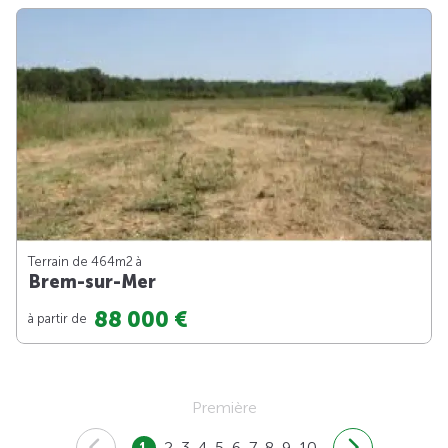
Terrain de 464m
2
à
Brem-sur-Mer
88 000 €
à partir de
Première
1
2
3
4
5
6
7
8
9
10