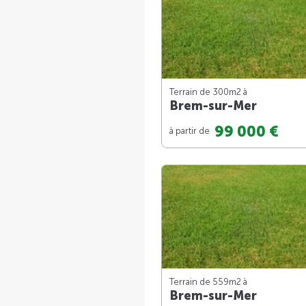
Terrain de 300m
2
à
Brem-sur-Mer
99 000 €
à partir de
Terrain de 559m
2
à
Brem-sur-Mer