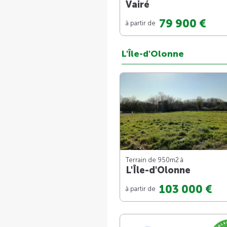
Vairé
79 900 €
à partir de
L'Île-d'Olonne
Terrain de 950m
2
à
L'Île-d'Olonne
103 000 €
à partir de