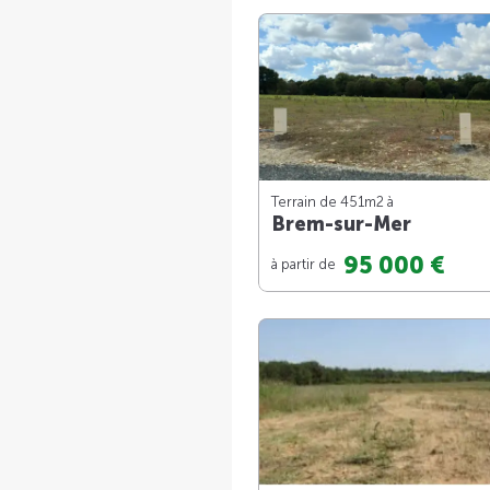
Terrain de 451m
2
à
Brem-sur-Mer
95 000 €
à partir de