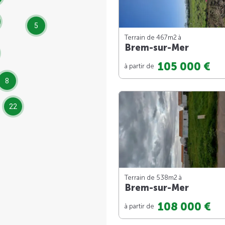
5
Terrain de 467m
2
à
Brem-sur-Mer
105 000 €
à partir de
8
22
Terrain de 538m
2
à
Brem-sur-Mer
108 000 €
à partir de