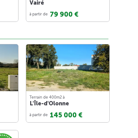
Vairé
79 900 €
à partir de
Terrain de 400m
2
à
L'Île-d'Olonne
145 000 €
à partir de