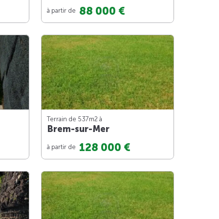
88 000 €
à partir de
Terrain de 537m
2
à
Brem-sur-Mer
128 000 €
à partir de