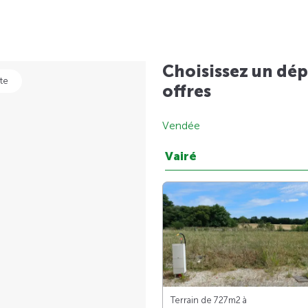
Choisissez un dép
te
offres
Vendée
Vairé
Terrain de 727m
2
à