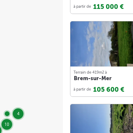
115 000 €
à partir de
Terrain de 419m
2
à
Brem-sur-Mer
105 600 €
à partir de
4
10