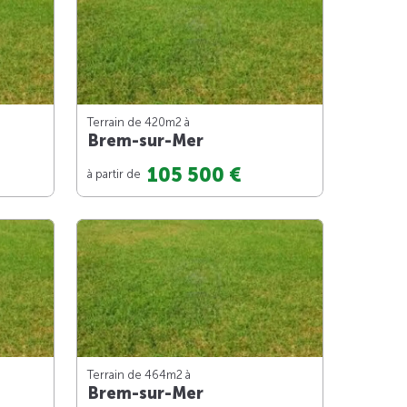
Terrain de 420m
2
à
Brem-sur-Mer
105 500 €
à partir de
Terrain de 464m
2
à
Brem-sur-Mer