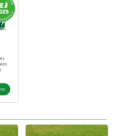
les
ales
e
ons