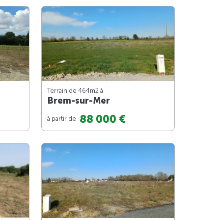
Terrain de 464m
2
à
Brem-sur-Mer
88 000 €
à partir de