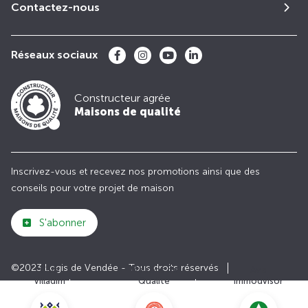
Contactez-nous
Réseaux sociaux
Constructeur agrée
Maisons de qualité
Inscrivez-vous et recevez nos promotions ainsi que des
conseils pour votre projet de maison
S'abonner
©2023 Logis de Vendée - Tous droits réservés
Club
Maisons de
Avis
Villadim
Qualité
Immodvisor
Plan du site
Paramètres des cookies
Politiques de Confidentialités
Mentions légales