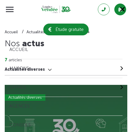
Étude gratuite
Actualités diverses
Accueil
Actualités
Nos
actus
ACCUEIL
7
articles
MAISONS
Actualités diverses
OFFRES
Actualités diverses
AGENCES
CONSEILS