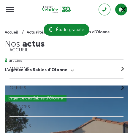
Étude gratuite
L'agence des Sables d'Olonne
Accueil
Actualités
Nos
actus
ACCUEIL
2
articles
MAISONS
L'agence des Sables d'Olonne
OFFRES
L'agence des Sables d'Olonne
AGENCES
CONSEILS