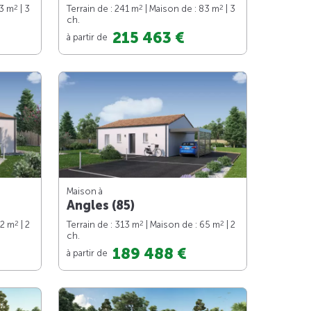
2
2
2
83 m
| 3
Terrain de : 241 m
| Maison de : 83 m
| 3
ch.
215 463 €
à partir de
Maison à
Angles (85)
2
2
2
62 m
| 2
Terrain de : 313 m
| Maison de : 65 m
| 2
ch.
189 488 €
à partir de