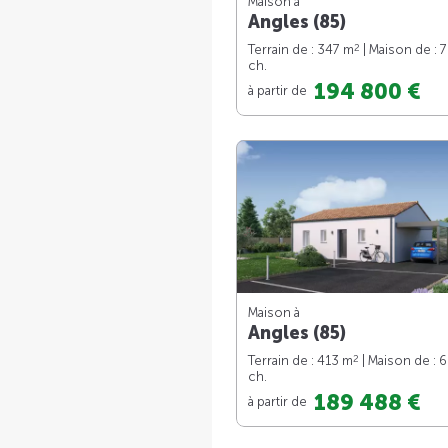
Maison à
Angles (85)
2
Terrain de : 347 m
| Maison de : 
ch.
194 800 €
à partir de
Maison à
Angles (85)
2
Terrain de : 413 m
| Maison de : 
ch.
189 488 €
à partir de