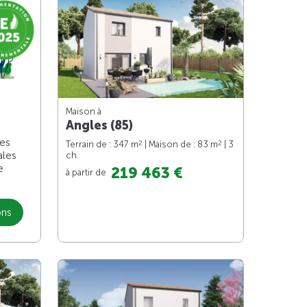
Maison à
Angles (85)
les
2
2
Terrain de : 347 m
| Maison de : 83 m
| 3
ales
ch.
e
219 463 €
à partir de
ons