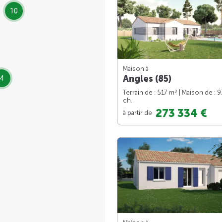
10
Maison à
Angles (85)
4
2
Terrain de : 517 m
| Maison de : 
ch.
273 334 €
à partir de