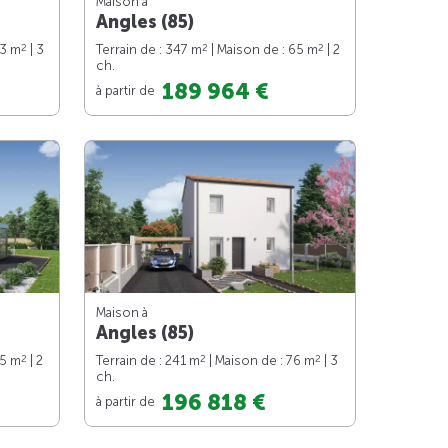
Maison à
Angles (85)
2
2
2
73 m
| 3
Terrain de : 347 m
| Maison de : 65 m
| 2
ch.
189 964 €
à partir de
Maison à
Angles (85)
2
2
2
65 m
| 2
Terrain de : 241 m
| Maison de : 76 m
| 3
ch.
196 818 €
à partir de