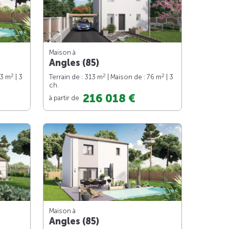
Maison à
Angles (85)
2
2
2
83 m
| 3
Terrain de : 313 m
| Maison de : 76 m
| 3
ch.
216 018 €
à partir de
Maison à
Angles (85)