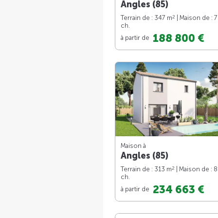
Angles (85)
2
Terrain de : 347 m
| Maison de : 
ch.
188 800 €
à partir de
Maison à
Angles (85)
2
Terrain de : 313 m
| Maison de : 
ch.
234 663 €
à partir de