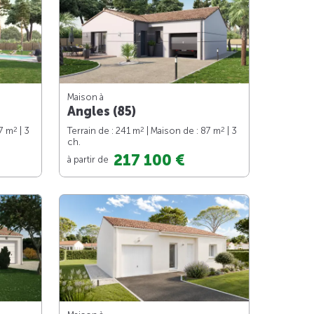
Maison à
Angles (85)
2
2
2
97 m
| 3
Terrain de : 241 m
| Maison de : 87 m
| 3
ch.
217 100 €
à partir de