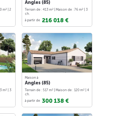
Angles (85)
2
2
2
70 m
| 2
Terrain de : 413 m
| Maison de : 76 m
| 3
ch.
216 018 €
à partir de
Maison à
Angles (85)
2
2
2
83 m
| 3
Terrain de : 517 m
| Maison de : 120 m
| 4
ch.
300 138 €
à partir de