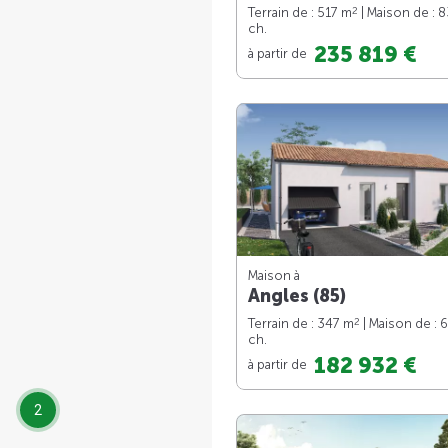
2
Terrain de : 517 m
| Maison de : 
ch.
235 819 €
à partir de
Maison à
Angles (85)
2
Terrain de : 347 m
| Maison de : 
ch.
182 932 €
à partir de
2