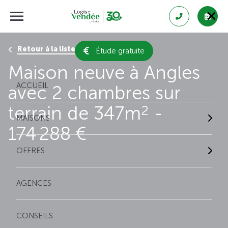
Retour à la liste des résultats
Étude gratuite
Maison neuve à Angles
ACCUEIL
avec 2 chambres sur
terrain de 347m
-
2
MAISONS
174 288 €
OFFRES
AGENCES
CONSEILS