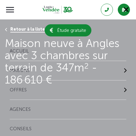
Retour à la liste des résultats
Étude gratuite
Maison neuve à Angles
ACCUEIL
avec 3 chambres sur
terrain de 347m
-
2
MAISONS
186 610 €
OFFRES
AGENCES
CONSEILS