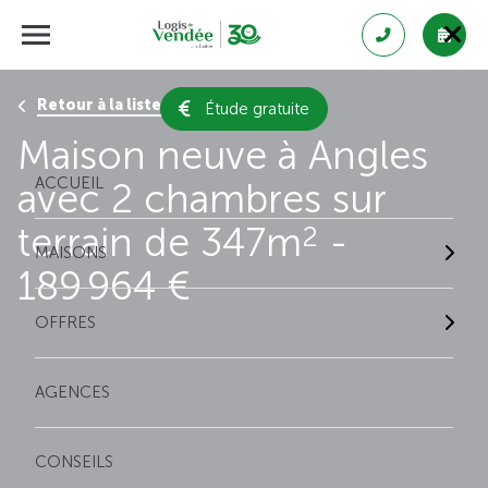
Retour à la liste des résultats
Étude gratuite
Maison neuve à Angles
ACCUEIL
avec 2 chambres sur
terrain de 347m
-
2
MAISONS
189 964 €
OFFRES
AGENCES
CONSEILS