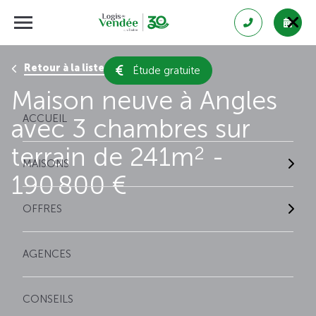
Retour à la liste des résultats
Étude gratuite
Maison neuve à Angles
ACCUEIL
avec 3 chambres sur
terrain de 241m
-
2
MAISONS
190 800 €
OFFRES
AGENCES
CONSEILS