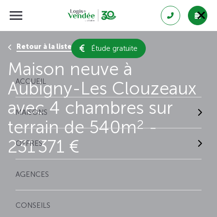
Retour à la liste des résultats
Étude gratuite
Maison neuve à
ACCUEIL
Aubigny-Les Clouzeaux
avec 4 chambres sur
MAISONS
terrain de 540m
-
2
231 371 €
OFFRES
AGENCES
CONSEILS