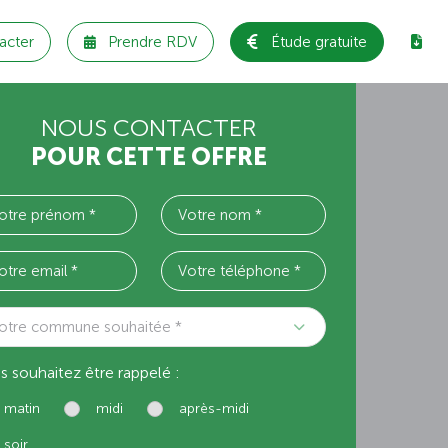
acter
Prendre RDV
Étude gratuite
NOUS CONTACTER
POUR CETTE OFFRE
otre commune souhaitée *
s souhaitez être rappelé :
matin
midi
après-midi
soir