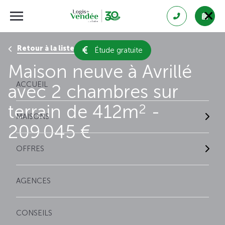
Retour à la liste des résultats
Étude gratuite
Maison neuve à Avrillé
ACCUEIL
avec 2 chambres sur
terrain de 412m
-
2
MAISONS
209 045 €
OFFRES
AGENCES
CONSEILS