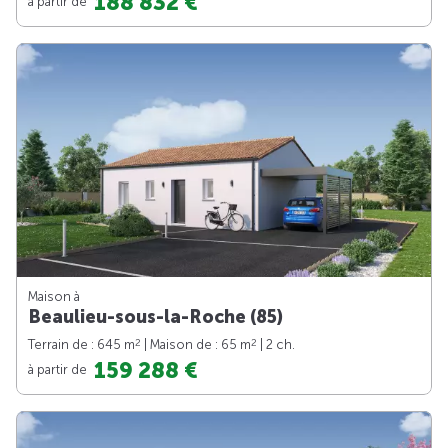
188 832 €
à partir de
Maison à
Beaulieu-sous-la-Roche (85)
2
2
Terrain de : 645 m
| Maison de : 65 m
| 2 ch.
159 288 €
à partir de