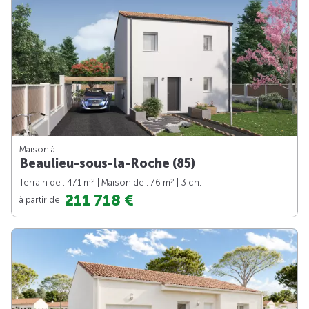
Maison à
Beaulieu-sous-la-Roche (85)
2
2
Terrain de : 471 m
| Maison de : 76 m
| 3 ch.
211 718 €
à partir de