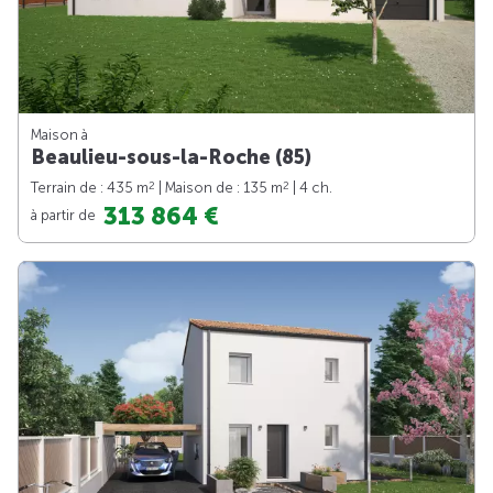
Maison à
Beaulieu-sous-la-Roche (85)
2
2
Terrain de : 435 m
| Maison de : 135 m
| 4 ch.
313 864 €
à partir de