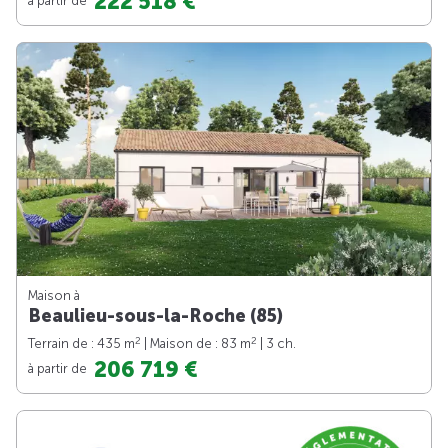
222 518 €
Maison à
Beaulieu-sous-la-Roche (85)
2
2
Terrain de : 435 m
| Maison de : 83 m
| 3 ch.
206 719 €
à partir de