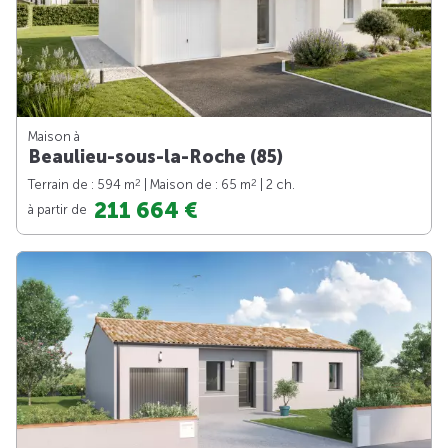
Maison à
Beaulieu-sous-la-Roche (85)
2
2
Terrain de : 594 m
| Maison de : 65 m
| 2 ch.
211 664 €
à partir de