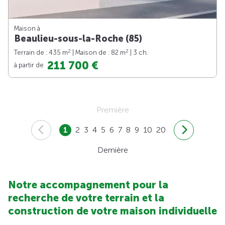
Maison à
Beaulieu-sous-la-Roche (85)
2
2
Terrain de : 435 m
| Maison de : 82 m
| 3 ch.
211 700 €
à partir de
Première
1
2
3
4
5
6
7
8
9
10
20
Dernière
Notre accompagnement pour la
recherche de votre terrain et la
construction de votre maison individuelle