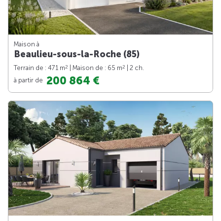
Maison à
Beaulieu-sous-la-Roche (85)
2
2
Terrain de : 471 m
| Maison de : 65 m
| 2 ch.
200 864 €
à partir de