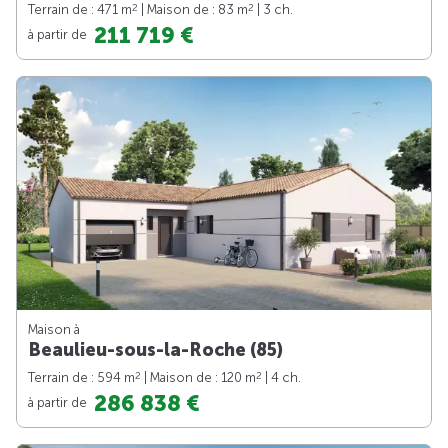
2
2
Terrain de : 471 m
| Maison de : 83 m
| 3 ch.
211 719 €
à partir de
Maison à
Beaulieu-sous-la-Roche (85)
2
2
Terrain de : 594 m
| Maison de : 120 m
| 4 ch.
286 838 €
à partir de