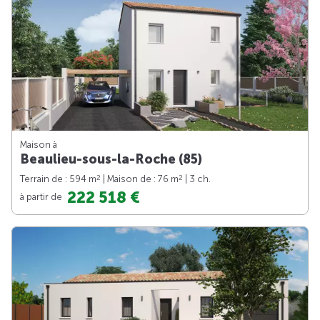
Maison à
Beaulieu-sous-la-Roche (85)
2
2
Terrain de : 594 m
| Maison de : 76 m
| 3 ch.
222 518 €
à partir de