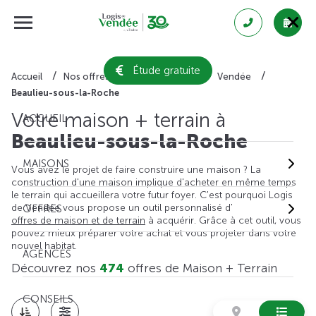
Étude gratuite
Accueil
Nos offres de maison + terrain
Vendée
Beaulieu-sous-la-Roche
Votre maison + terrain à
ACCUEIL
Beaulieu-sous-la-Roche
MAISONS
Vous avez le projet de faire construire une maison ? La
construction d'une maison implique d'acheter en même temps
le terrain qui accueillera votre futur foyer. C'est pourquoi Logis
de Vendée vous propose un outil personnalisé d'
OFFRES
offres de maison et de terrain
à acquérir. Grâce à cet outil, vous
pouvez mieux préparer votre achat et vous projeter dans votre
nouvel habitat.
AGENCES
Découvrez nos
474
offres de Maison + Terrain
CONSEILS