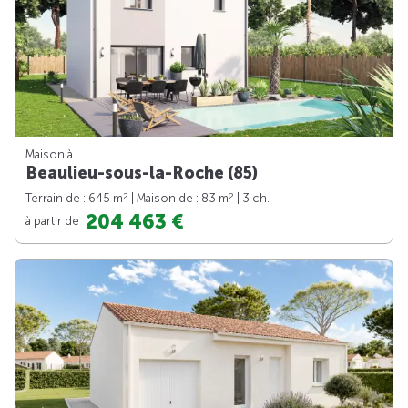
Maison à
Beaulieu-sous-la-Roche (85)
2
2
Terrain de : 645 m
| Maison de : 83 m
| 3 ch.
204 463 €
à partir de