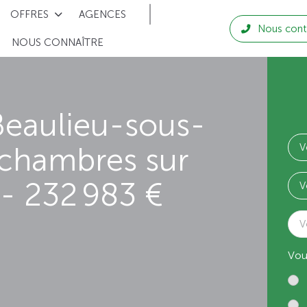
OFFRES
AGENCES
Nous cont
NOUS CONNAÎTRE
Beaulieu-sous-
 chambres sur
- 232 983 €
V
Vou