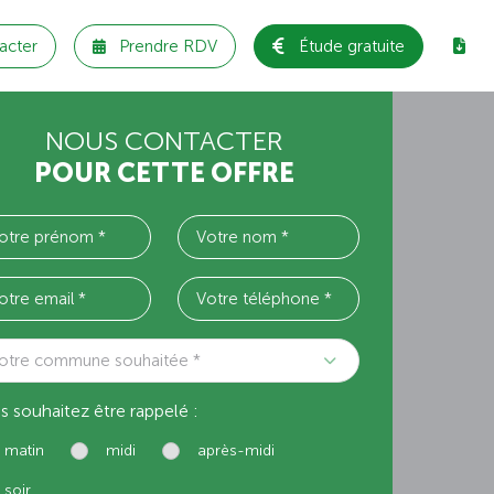
acter
Prendre RDV
Étude gratuite
NOUS CONTACTER
POUR CETTE OFFRE
otre commune souhaitée *
s souhaitez être rappelé :
matin
midi
après-midi
soir