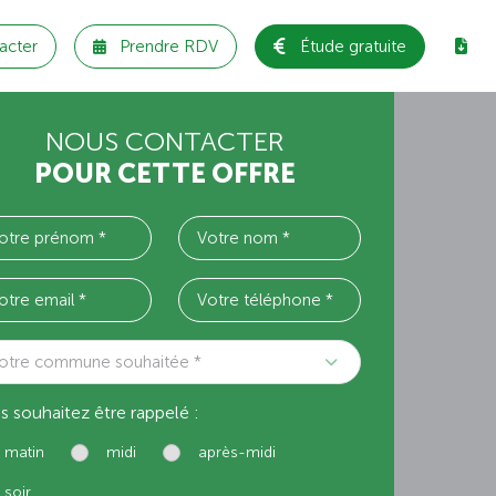
acter
Prendre RDV
Étude gratuite
NOUS CONTACTER
POUR CETTE OFFRE
otre commune souhaitée *
s souhaitez être rappelé :
matin
midi
après-midi
soir