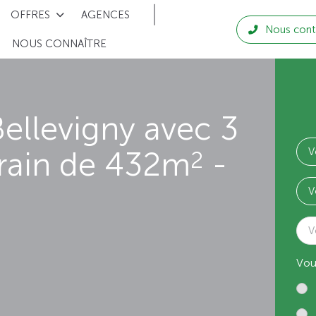
OFFRES
AGENCES
Nous cont
NOUS CONNAÎTRE
ellevigny avec 3
rrain de 432m
-
2
V
Vou