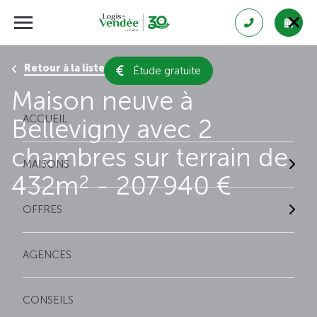
Retour à la liste des résultats
Étude gratuite
Maison neuve à
ACCUEIL
Bellevigny avec 2
chambres sur terrain de
MAISONS
432m
- 207 940 €
2
OFFRES
AGENCES
CONSEILS