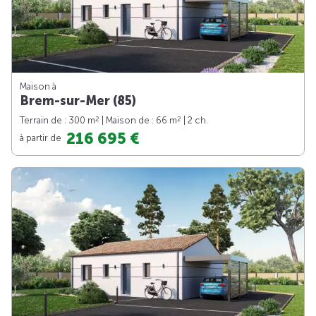
Maison à
Brem-sur-Mer (85)
2
2
Terrain de : 300 m
| Maison de : 66 m
| 2 ch.
216 695 €
à partir de