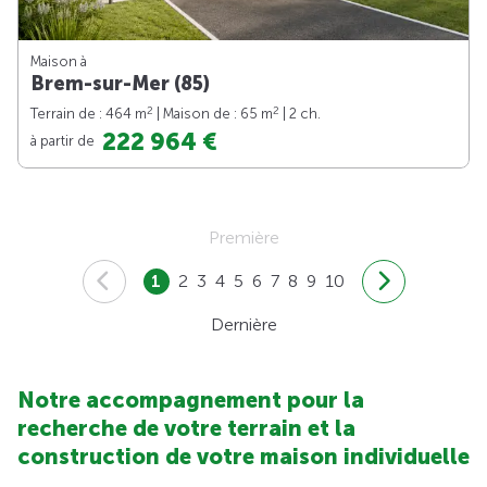
Maison à
Brem-sur-Mer (85)
2
2
Terrain de : 464 m
| Maison de : 65 m
| 2 ch.
222 964 €
à partir de
Première
1
2
3
4
5
6
7
8
9
10
Dernière
Notre accompagnement pour la
recherche de votre terrain et la
construction de votre maison individuelle