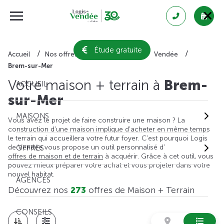
Étude gratuite
Accueil
Nos offres de maison + terrain
Vendée
Brem-sur-Mer
Votre maison + terrain à
Brem-
ACCUEIL
sur-Mer
MAISONS
Vous avez le projet de faire construire une maison ? La
construction d'une maison implique d'acheter en même temps
le terrain qui accueillera votre futur foyer. C'est pourquoi Logis
de Vendée vous propose un outil personnalisé d'
OFFRES
offres de maison et de terrain
à acquérir. Grâce à cet outil, vous
pouvez mieux préparer votre achat et vous projeter dans votre
nouvel habitat.
AGENCES
Découvrez nos
273
offres de Maison + Terrain
CONSEILS