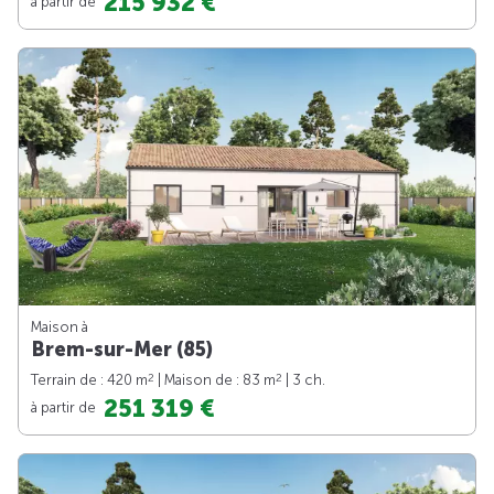
215 932 €
à partir de
Maison à
Brem-sur-Mer (85)
2
2
Terrain de : 420 m
| Maison de : 83 m
| 3 ch.
251 319 €
à partir de