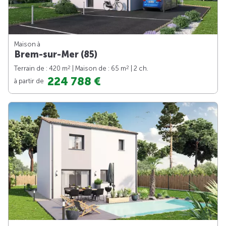
Maison à
Brem-sur-Mer (85)
2
2
Terrain de : 420 m
| Maison de : 65 m
| 2 ch.
224 788 €
à partir de