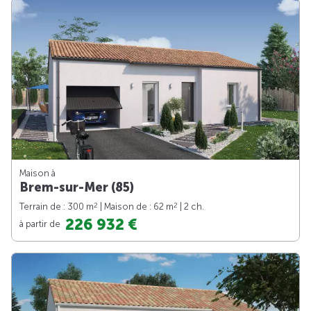
Maison à
Brem-sur-Mer (85)
2
2
Terrain de : 300 m
| Maison de : 62 m
| 2 ch.
226 932 €
à partir de