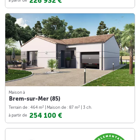
226 932 €
Maison à
Brem-sur-Mer (85)
2
2
Terrain de : 464 m
| Maison de : 87 m
| 3 ch.
254 100 €
à partir de