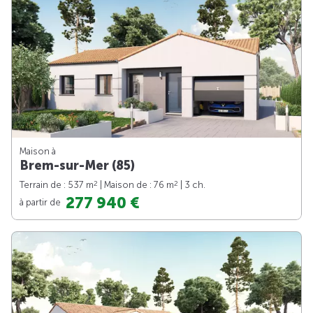
Maison à
Brem-sur-Mer (85)
2
2
Terrain de : 537 m
| Maison de : 76 m
| 3 ch.
277 940 €
à partir de