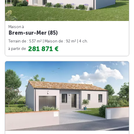
Maison à
Brem-sur-Mer (85)
2
2
Terrain de : 537 m
| Maison de : 92 m
| 4 ch.
281 871 €
à partir de