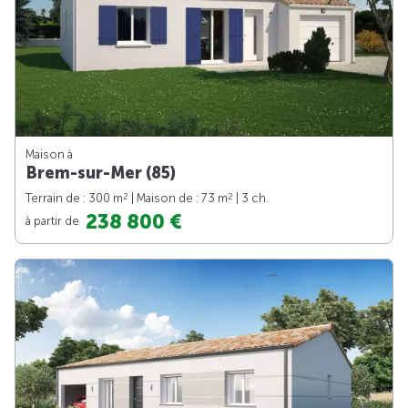
Maison à
Brem-sur-Mer (85)
2
2
Terrain de : 300 m
| Maison de : 73 m
| 3 ch.
238 800 €
à partir de