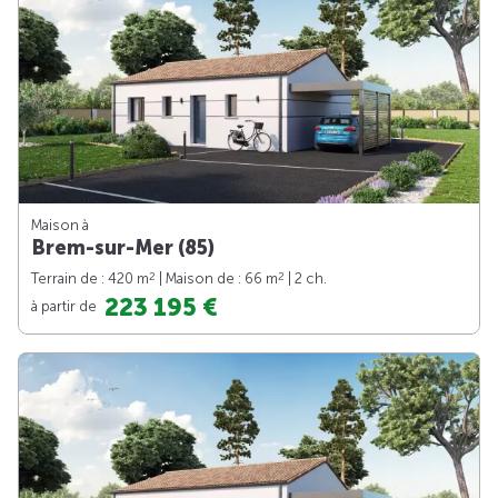
Maison à
Brem-sur-Mer (85)
2
2
Terrain de : 420 m
| Maison de : 66 m
| 2 ch.
223 195 €
à partir de