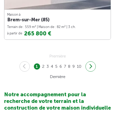
Maison à
Brem-sur-Mer (85)
2
2
Terrain de : 559 m
| Maison de : 82 m
| 3 ch.
265 800 €
à partir de
Première
1
2
3
4
5
6
7
8
9
10
Dernière
Notre accompagnement pour la
recherche de votre terrain et la
construction de votre maison individuelle