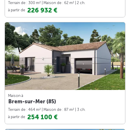
2
2
Terrain de : 300 m
| Maison de : 62 m
| 2 ch.
226 932 €
à partir de
Maison à
Brem-sur-Mer (85)
2
2
Terrain de : 464 m
| Maison de : 87 m
| 3 ch.
254 100 €
à partir de