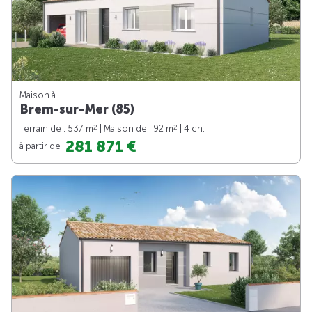
Maison à
Brem-sur-Mer (85)
2
2
Terrain de : 537 m
| Maison de : 92 m
| 4 ch.
281 871 €
à partir de