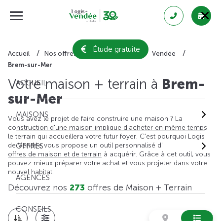
Étude gratuite
Accueil
Nos offres de maison + terrain
Vendée
Brem-sur-Mer
Votre maison + terrain à
Brem-
ACCUEIL
sur-Mer
MAISONS
Vous avez le projet de faire construire une maison ? La
construction d'une maison implique d'acheter en même temps
le terrain qui accueillera votre futur foyer. C'est pourquoi Logis
de Vendée vous propose un outil personnalisé d'
OFFRES
offres de maison et de terrain
à acquérir. Grâce à cet outil, vous
pouvez mieux préparer votre achat et vous projeter dans votre
nouvel habitat.
AGENCES
Découvrez nos
273
offres de Maison + Terrain
CONSEILS