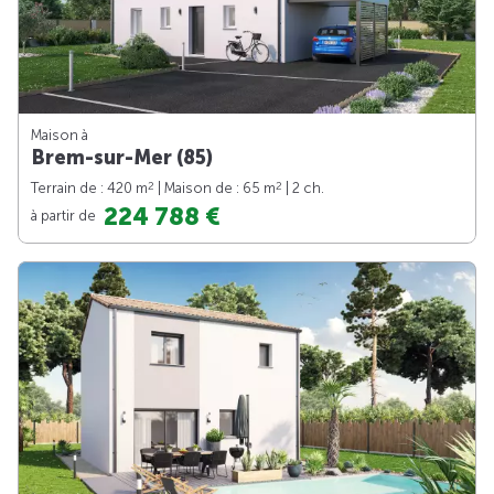
Maison à
Brem-sur-Mer (85)
2
2
Terrain de : 420 m
| Maison de : 65 m
| 2 ch.
224 788 €
à partir de