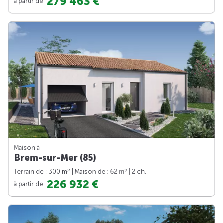
279 463 €
à partir de
Maison à
Brem-sur-Mer (85)
2
2
Terrain de : 300 m
| Maison de : 62 m
| 2 ch.
226 932 €
à partir de