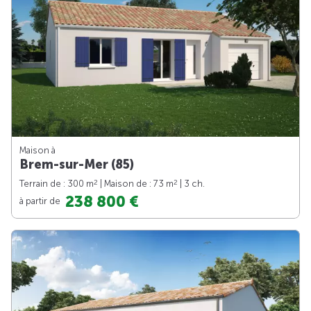
Maison à
Brem-sur-Mer (85)
2
2
Terrain de : 300 m
| Maison de : 73 m
| 3 ch.
238 800 €
à partir de