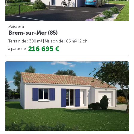
Maison à
Brem-sur-Mer (85)
2
2
Terrain de : 300 m
| Maison de : 66 m
| 2 ch.
216 695 €
à partir de