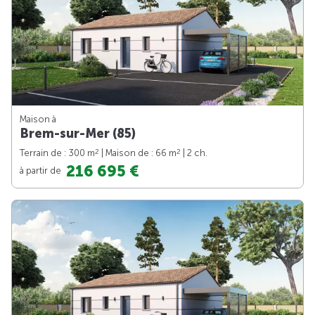
Maison à
Brem-sur-Mer (85)
2
2
Terrain de : 300 m
| Maison de : 66 m
| 2 ch.
216 695 €
à partir de