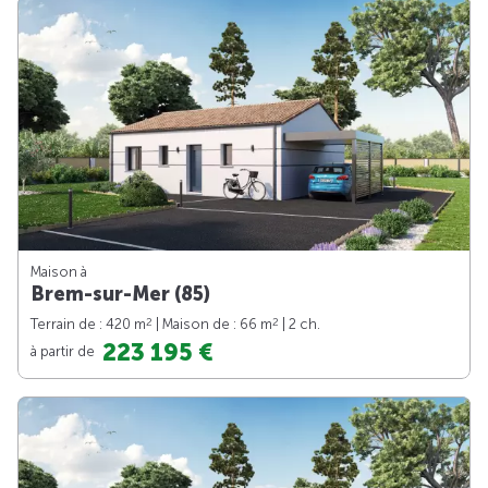
Maison à
Brem-sur-Mer (85)
2
2
Terrain de : 420 m
| Maison de : 66 m
| 2 ch.
223 195 €
à partir de