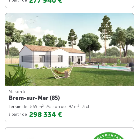
277 940 €
Maison à
Brem-sur-Mer (85)
2
2
Terrain de : 559 m
| Maison de : 97 m
| 3 ch.
298 334 €
à partir de